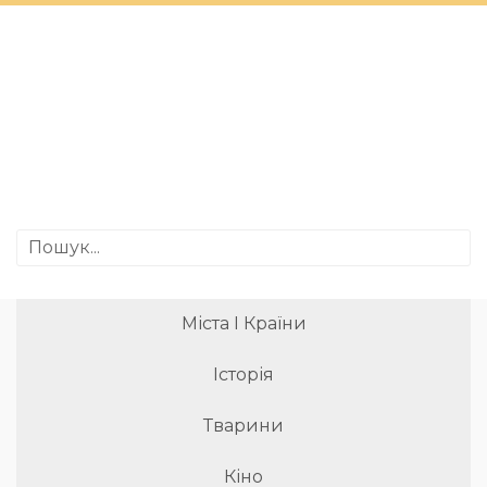
Міста І Країни
Історія
Тварини
Кіно