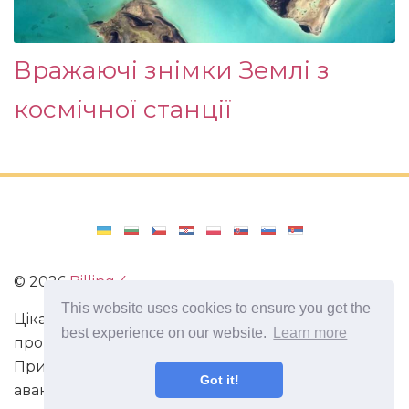
Вражаючі знімки Землі з
космічної станції
©
2026
Billing 4
This website uses cookies to ensure you get the
Цікаві та захоплюючі факти з усього світу. Статті
best experience on our website.
Learn more
про виживання в непередбачених ситуаціях.
Пригоди, маршрути і спосіб життя сучасного
Got it!
авантюриста. Все про мистецтво магії.