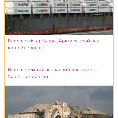
Вперше в історії через Арктику пройшов
контейнеровоз
Вперше земний апарат вийшов за межі
Сонячної системи