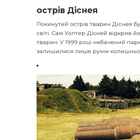
острів Діснея
Покинутий острів тварин Діснея б
світі. Сам Уолтер Дісней відкрив й
тварин. У 1999 році небачений пар
залишилися лише руїни колишньо