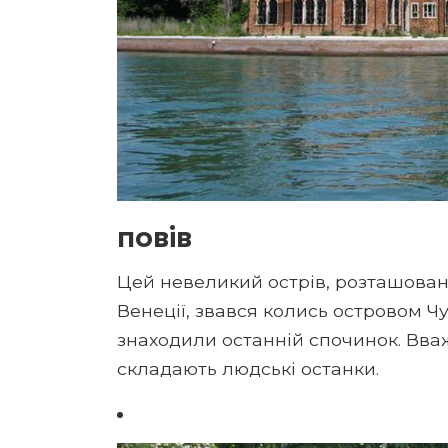
повів
Цей невеликий острів, розташован
Венеції, звався колись островом Ч
знаходили останній спочинок. Вва
складають людські останки.