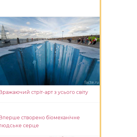
Вражаючий стріт-арт з усього світу
Вперше створено біомеханічне
людське серце