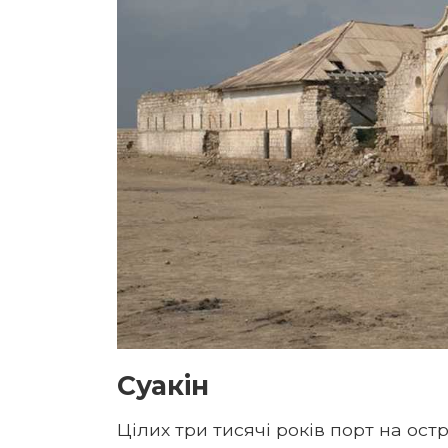
Суакін
Цілих три тисячі років порт на ост