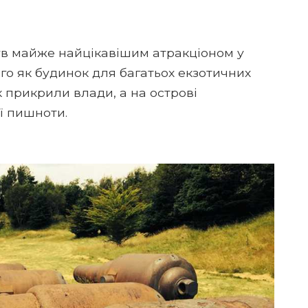
ув майже найцікавішим атракціоном у
ого як будинок для багатьох екзотичних
к прикрили влади, а на острові
ї пишноти.