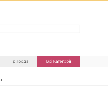
Природа
Всі Категорії
в