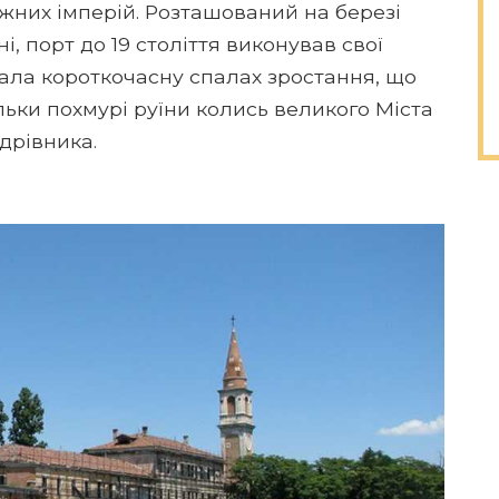
жних імперій. Розташований на березі
, порт до 19 століття виконував свої
кала короткочасну спалах зростання, що
ьки похмурі руїни колись великого Міста
дрівника.