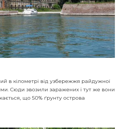
ий в кілометрі від узбережжя райдужної
уми. Сюди звозили заражених і тут же вони
жається, що 50% ґрунту острова