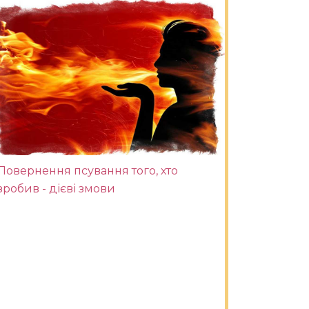
Повернення псування того, хто
зробив - дієві змови