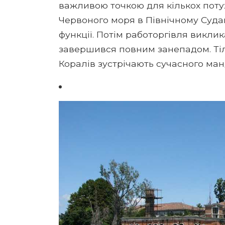
важливою точкою для кількох поту
Червоного моря в Північному Судані
функції. Потім работоргівля викли
завершився повним занепадом. Тіл
Коралів зустрічають сучасного ман