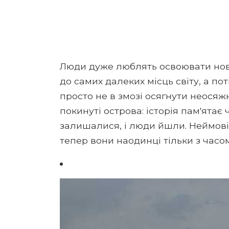
Люди дуже люблять освоювати нові
до самих далеких місць світу, а пот
просто не в змозі осягнути неося
покинуті острова: історія пам'ятає
залишалися, і люди йшли. Неймові
тепер вони наодинці тільки з часом