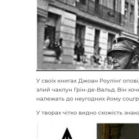
У своїх книгах Джоан Роулінг опові
злий чаклун Грін-де-Вальд. Він хоч
належать до неугодних йому соцгр
У творах чітко видно схожість знак