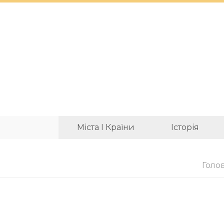
Міста І Країни
Історія
Голо