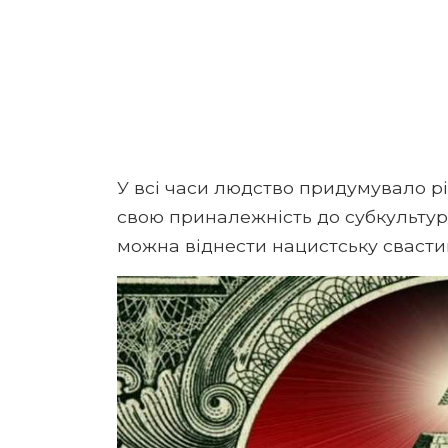
У всі часи людство придумувало рі
свою приналежність до субкультури
можна віднести нацистську свастик