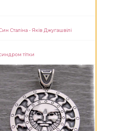
Син Сталіна - Яків Джугашвілі
синдром тітки