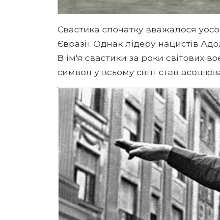
Свастика спочатку вважалося уосо
Євразії. Однак лідеру нацистів Адо
В ім'я свастики за роки світових в
символ у всьому світі став асоціюв