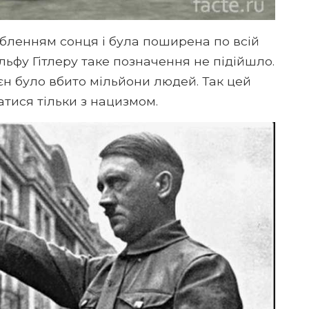
бленням сонця і була поширена по всій
льфу Гітлеру таке позначення не підійшло.
оєн було вбито мільйони людей. Так цей
атися тільки з нацизмом.