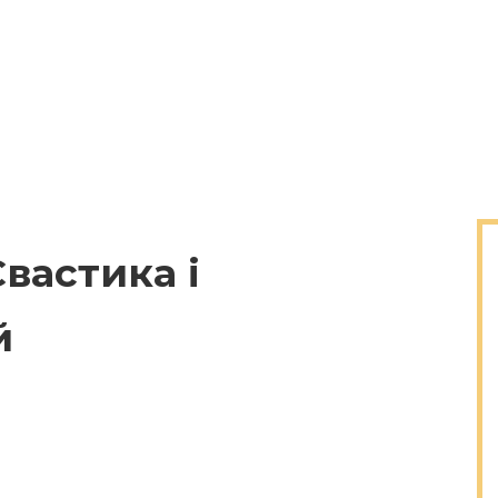
вастика і
й