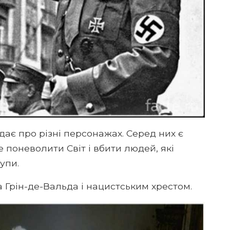
дає про різні персонажах. Серед них є
е поневолити Світ і вбити людей, які
упи.
а Грін-де-Вальда і нацистським хрестом.