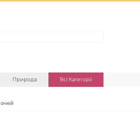
Природа
Всі Категорії
 очей