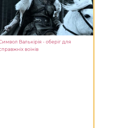
Символ Валькірія - оберіг для
справжніх воїнів