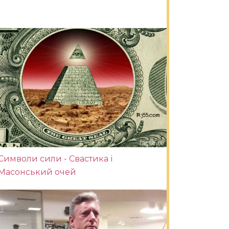
Символи сили - Свастика і
Масонський очей