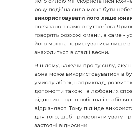
його силою міг скористатися кожна
року подібна сила може бути неб
використовувати його лише юнаки 
пов'язано з самою суттю бога Ярило
говорять розхожі омани, а саме - 
його можна користуватися лише в в
знаходиться в стадії весни.
В цілому, кажучи про ту силу, яку 
вона може використовуватися в будь
умислу або ж, наприклад, розвиток
допомогти також і в любовних спра
відносин - однолюбства і стабільн
відрізнявся. Тому підійде викорис
для того, щоб привернути увагу пр
застояні відносини.