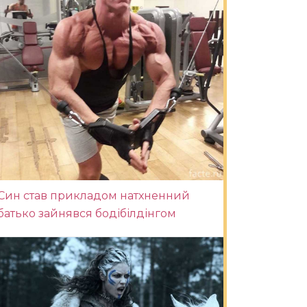
Син став прикладом натхненний
батько зайнявся бодібілдінгом