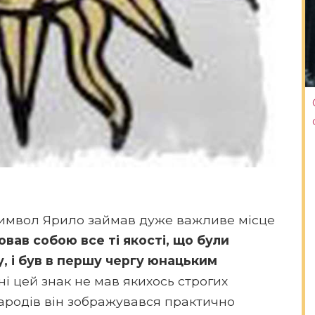
 символ Ярило займав дуже важливе місце
вав собою все ті якості, що були
, і був в першу чергу юнацьким
і цей знак не мав якихось строгих
 народів він зображувався практично