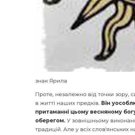
знак Ярила
Проте, незалежно від точки зору,
в житті наших предків.
Він уособлю
притаманні цьому весняному богу
оберегом.
У зовнішньому виконанн
традицій. Але у всіх слов'янських