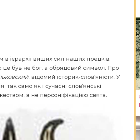
 в ієрархії вищих сил наших предків.
о це був не бог, а обрядовий символ. Про
льковский
, відомий історик-слов'яністи. У
, так само як і сучасні слов'янські
еством, а не персоніфікацією свята.