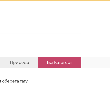
Природа
Всі Категорії
я оберега тату