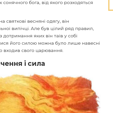
 сонячного бога, від якого розходяться
а святкові весняні одягу, він
ьної випічці. Але був цілий ряд правил,
з дотримання яких він таїв у собі
тися його силою можна було лише навесні
тю входив свого царювання.
чення і сила