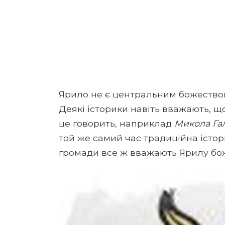
Ярило не є центральним божеством
Деякі історики навіть вважають, щ
це говорить, наприклад
Микола Га
той же самий час традиційна історія
громади все ж вважають Ярилу бож