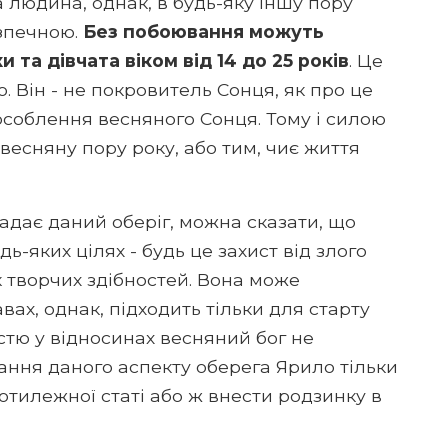
 людина, однак, в будь-яку іншу пору
езпечною.
Без побоювання можуть
та дівчата віком від 14 до 25 років
. Це
. Він - не покровитель Сонця, як про це
уособлення весняного Сонця. Тому і силою
есняну пору року, або тим, чиє життя
надає даний оберіг, можна сказати, що
-яких цілях - будь це захист від злого
 творчих здібностей. Вона може
вах, однак, підходить тільки для старту
істю у відносинах весняний бог не
тання даного аспекту оберега Ярило тільки
отилежної статі або ж внести родзинку в