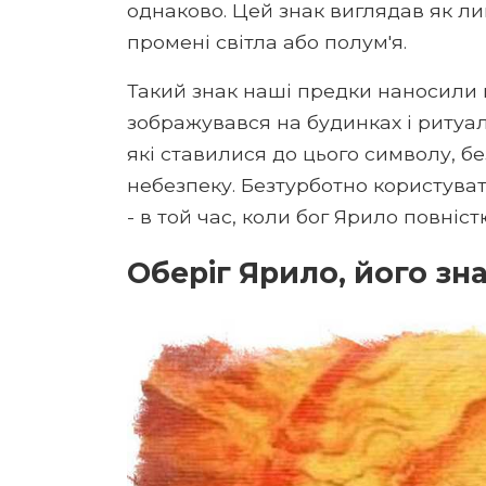
однаково. Цей знак виглядав як лик
промені світла або полум'я.
Такий знак наші предки наносили н
зображувався на будинках і ритуал
які ставилися до цього символу, бе
небезпеку. Безтурботно користува
- в той час, коли бог Ярило повніс
Оберіг Ярило, його зна