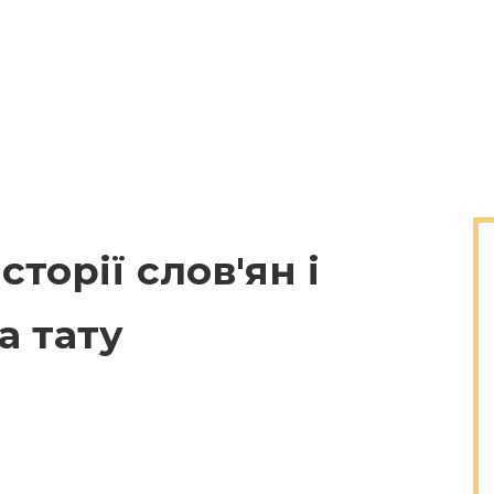
торії слов'ян і
а тату