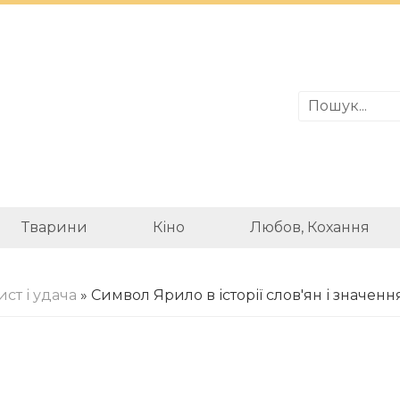
Тварини
Кіно
Любов, Кохання
ист і удача
» Символ Ярило в історії слов'ян і значенн