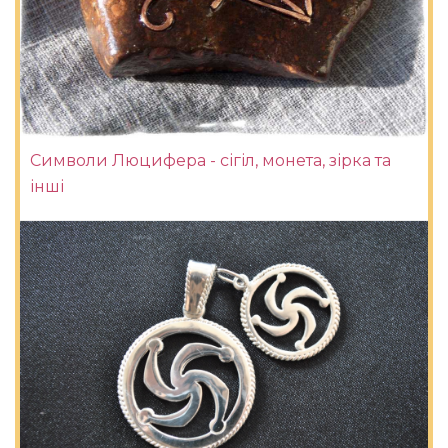
Символи Люцифера - сігіл, монета, зірка та
інші