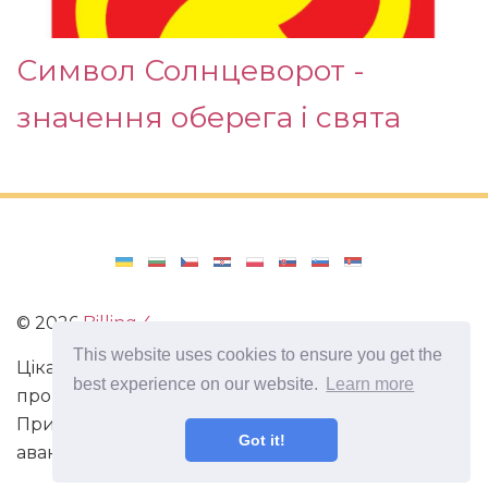
Символ Солнцеворот -
значення оберега і свята
©
2026
Billing 4
This website uses cookies to ensure you get the
Цікаві та захоплюючі факти з усього світу. Статті
best experience on our website.
Learn more
про виживання в непередбачених ситуаціях.
Пригоди, маршрути і спосіб життя сучасного
Got it!
авантюриста. Все про мистецтво магії.