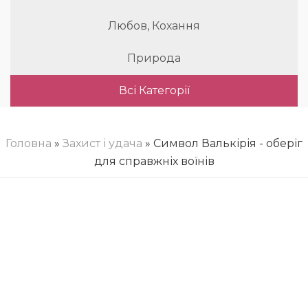
Любов, Кохання
Природа
Всі Категорії
Головна
»
Захист і удача
» Символ Валькірія - оберіг
для справжніх воїнів