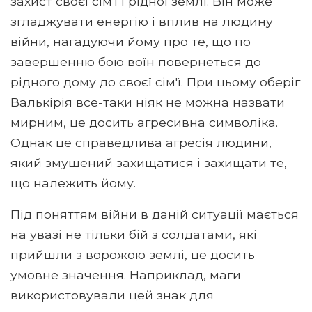
захист своєї сім'ї і рідної землі. Він може
згладжувати енергію і вплив на людину
війни, нагадуючи йому про те, що по
завершенню бою воїн повернеться до
рідного дому до своєї сім'ї. При цьому оберіг
Валькірія все-таки ніяк не можна назвати
мирним, це досить агресивна символіка.
Однак це справедлива агресія людини,
який змушений захищатися і захищати те,
що належить йому.
Під поняттям війни в даній ситуації мається
на увазі не тільки бій з солдатами, які
прийшли з ворожою землі, це досить
умовне значення. Наприклад, маги
використовували цей знак для