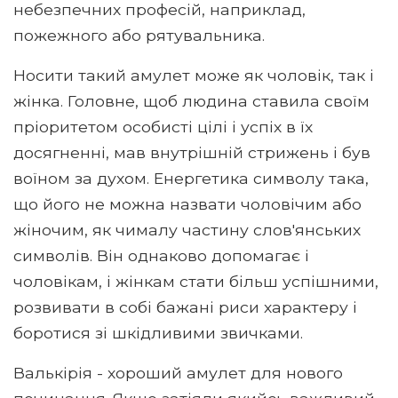
небезпечних професій, наприклад,
пожежного або рятувальника.
Носити такий амулет може як чоловік, так і
жінка. Головне, щоб людина ставила своїм
пріоритетом особисті цілі і успіх в їх
досягненні, мав внутрішній стрижень і був
воїном за духом. Енергетика символу така,
що його не можна назвати чоловічим або
жіночим, як чималу частину слов'янських
символів. Він однаково допомагає і
чоловікам, і жінкам стати більш успішними,
розвивати в собі бажані риси характеру і
боротися зі шкідливими звичками.
Валькірія - хороший амулет для нового