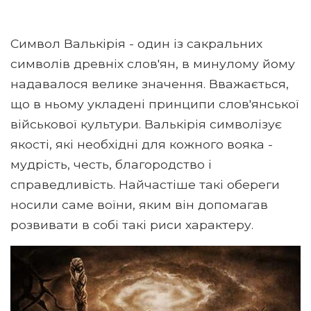
Символ Валькірія - один із сакральних
символів древніх слов'ян, в минулому йому
надавалося велике значення. Вважається,
що в ньому укладені принципи слов'янської
військової культури. Валькірія символізує
якості, які необхідні для кожного вояка -
мудрість, честь, благородство і
справедливість. Найчастіше такі обереги
носили саме воїни, яким він допомагав
розвивати в собі такі риси характеру.