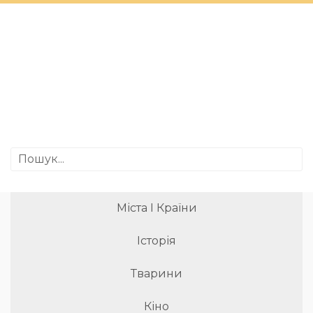
Міста І Країни
Історія
Тварини
Кіно