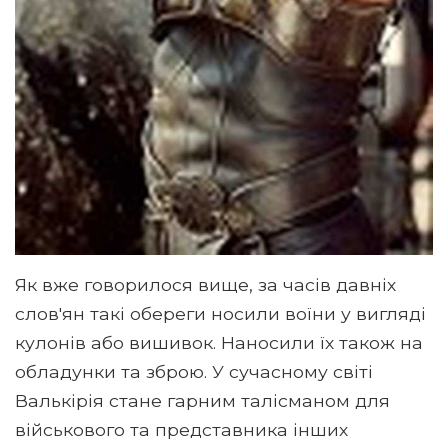
Як вже говорилося вище, за часів давніх
слов'ян такі обереги носили воїни у вигляді
кулонів або вишивок. Наносили їх також на
обладунки та зброю. У сучасному світі
Валькірія стане гарним талісманом для
військового та представника інших