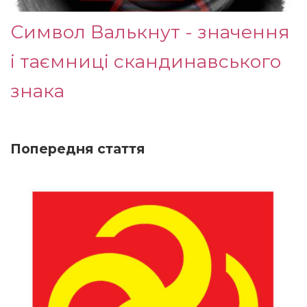
Символ Валькнут - значення
і таємниці скандинавського
знака
Попередня стаття