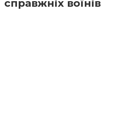
справжніх воїнів