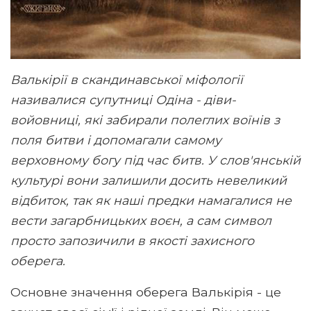
Валькірії в скандинавської міфології
називалися супутниці Одіна - діви-
войовниці, які забирали полеглих воїнів з
поля битви і допомагали самому
верховному богу під час битв. У слов'янській
культурі вони залишили досить невеликий
відбиток, так як наші предки намагалися не
вести загарбницьких воєн, а сам символ
просто запозичили в якості захисного
оберега.
Основне значення оберега Валькірія - це