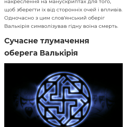
накреслення на манускриптах для того,
щоб зберегти їх від сторонніх очей і впливів.
Одночасно з цим слов'янський оберіг
Валькірія символізував гідну воїна смерть.
Сучасне тлумачення
оберега Валькірія