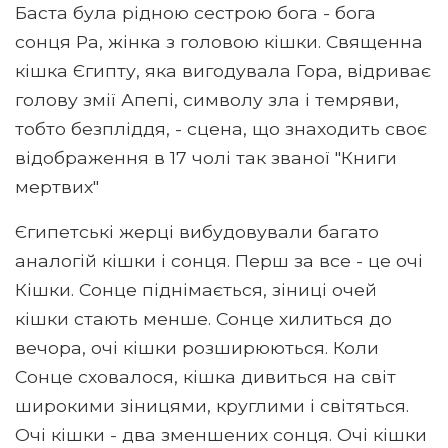
Баста була рідною сестрою бога - бога
сонця Ра, жінка з головою кішки. Священна
кішка Єгипту, яка вигодувала Гора, відриває
голову змії Апепі, символу зла і темряви,
тобто безпліддя, - сцена, що знаходить своє
відображення в 17 чолі так званої "Книги
мертвих"
Єгипетські жерці вибудовували багато
аналогій кішки і сонця. Перш за все - це очі
Кішки. Сонце піднімається, зіниці очей
кішки стають менше. Сонце хилиться до
вечора, очі кішки розширюються. Коли
Сонце сховалося, кішка дивиться на світ
широкими зіницями, круглими і світяться.
Очі кішки - два зменшених сонця. Очі кішки