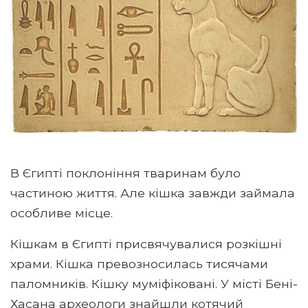
В Єгипті поклоніння тваринам було
частиною життя. Але кішка завжди займала
особливе місце.
Кішкам в Єгипті присвячувалися розкішні
храми. Кішка превозносилась тисячами
паломників. Кішку муміфіковані. У місті Бені-
Хасана археологи знайшли котячий