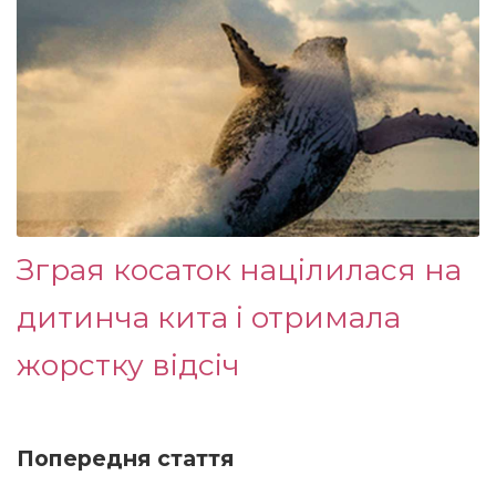
Зграя косаток націлилася на
дитинча кита і отримала
жорстку відсіч
Попередня стаття