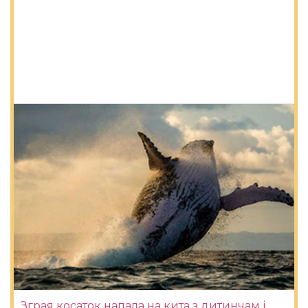
Зграя косаток напала на кита з дитинчам і