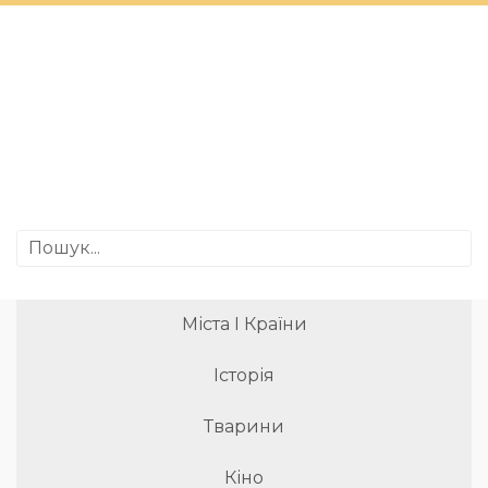
Міста І Країни
Історія
Тварини
Кіно