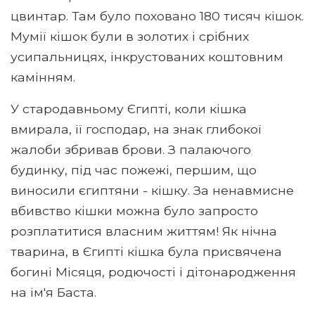
цвинтар. Там було поховано 180 тисяч кішок.
Мумії кішок були в золотих і срібних
усипальницях, інкрустованих коштовним
камінням.
У стародавньому Єгипті, коли кішка
вмирала, її господар, на знак глибокої
жалоби збривав брови. З палаючого
будинку, під час пожежі, першим, що
виносили єгиптяни - кішку. За ненавмисне
вбивство кішки можна було запросто
розплатитися власним життям! Як нічна
тварина, в Єгипті кішка була присвячена
богині Місяця, родючості і дітонародження
на ім'я Баста.