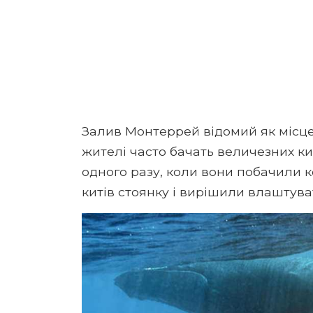
Залив Монтеррей відомий як місце,
жителі часто бачать величезних ки
одного разу, коли вони побачили к
китів стоянку і вирішили влаштув