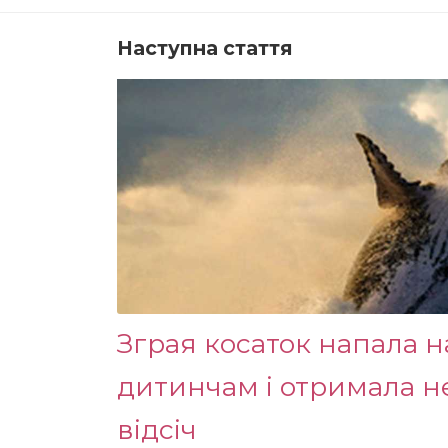
Наступна стаття
Зграя косаток напала н
дитинчам і отримала н
відсіч