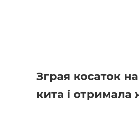
Зграя косаток н
кита і отримала 