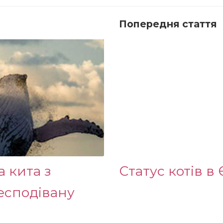
Попередня стаття
а кита з
Статус котів в 
есподівану