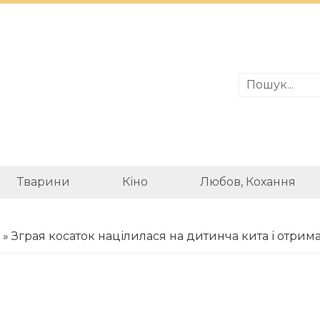
Тварини
Кіно
Любов, Кохання
» Зграя косаток націлилася на дитинча кита і отрима