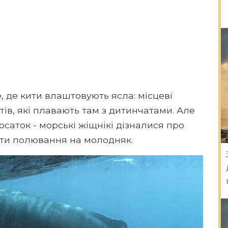
 де кити влаштовують ясла: місцеві
тів, які плавають там з дитинчатами. Але
осаток - морські жіщнікі дізналися про
ати полювання на молодняк.