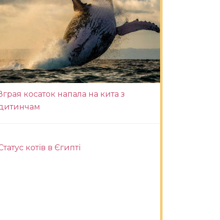
Зграя косаток напала на кита з
дитинчам
Статус котів в Єгипті