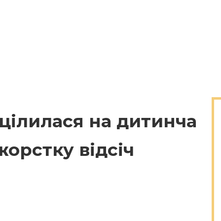
ацілилася на дитинча
жорстку відсіч