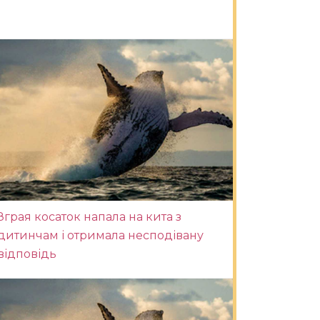
Зграя косаток напала на кита з
дитинчам і отримала несподівану
відповідь