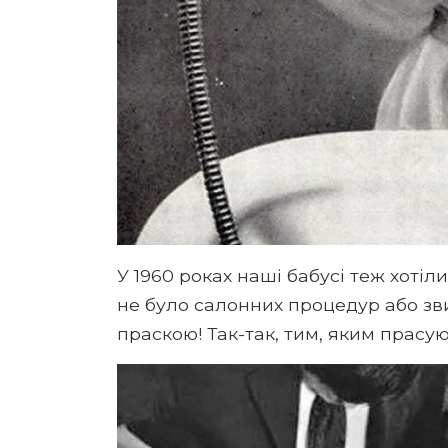
У 1960 роках наші бабусі теж хотіл
не було салонних процедур або зви
праскою! Так-так, тим, яким прасую