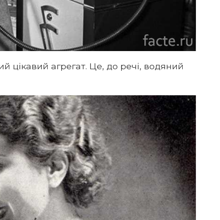
ий цікавий агрегат. Це, до речі, водяний