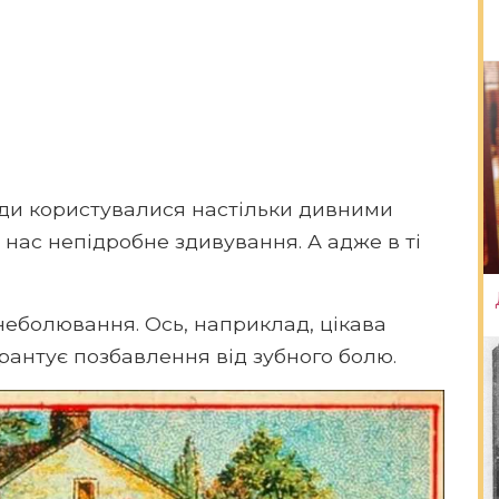
ди користувалися настільки дивними
 нас непідробне здивування. А адже в ті
знеболювання. Ось, наприклад, цікава
арантує позбавлення від зубного болю.