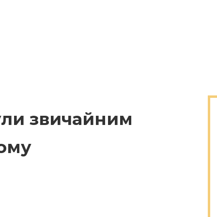
були звичайним
ому