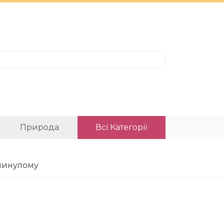
Природа
Всі Категорії
 минулому