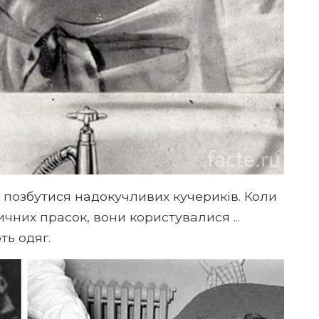
и позбутися надокучливих кучериків. Коли
чних прасок, вони користувалися ...
ть одяг.