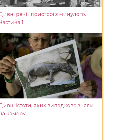
Дивні речі і пристрої з минулого.
Частина 1
Дивні істоти, яких випадково зняли
на камеру