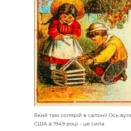
Який там солярій в салоні! Ось ву
США в 1949 році - це сила.