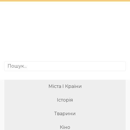
Міста І Країни
Історія
Тварини
Кіно