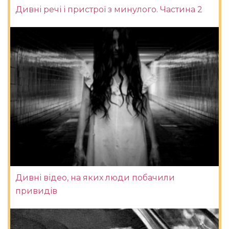
Дивні речі і пристрої з минулого. Частина 2
Дивні відео, на яких люди побачили
привидів