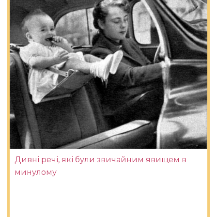
Дивні речі, які були звичайним явищем в
минулому