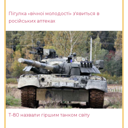
Пігулка «вічної молодості» з'явиться в
російських аптеках
Т-80 назвали гіршим танком світу