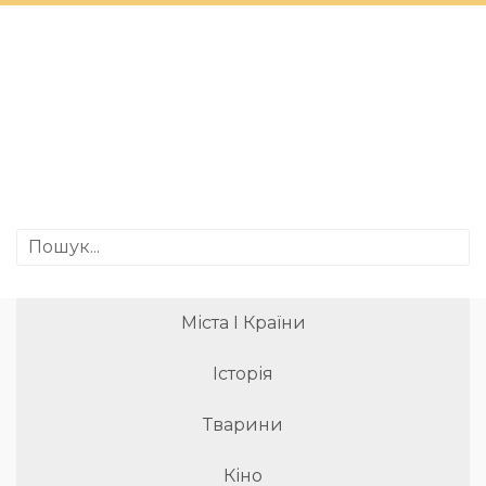
Міста І Країни
Історія
Тварини
Кіно