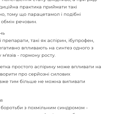
адиційна практика приймати такі
о, тому що парацетамол і подібні
 обмін речовин.
нь
 препарати, такі як аспірин, ібупрофен,
егативно впливають на синтез одного з
м'язів - гормону росту.
блетка простого аспірину може впливати на
говорити про серйозні силових
І вже тим більше не можна випивати
ля
 боротьби з похмільним синдромом -