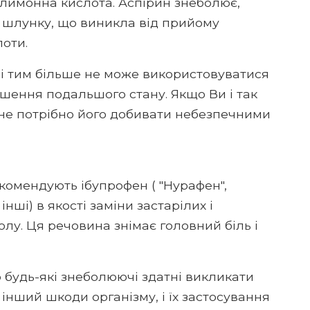
 лимонна кислота. Аспірин знеболює,
в шлунку, що виникла від прийому
лоти.
, і тим більше не може використовуватися
гшення подальшого стану. Якщо Ви і так
, не потрібно його добивати небезпечними
комендують ібупрофен ( "Нурафен",
інші) в якості заміни застарілих і
лу. Ця речовина знімає головний біль і
 будь-які знеболюючі здатні викликати
інший шкоди організму, і їх застосування