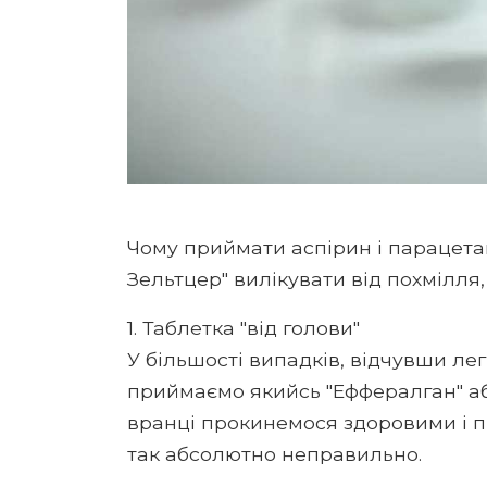
Чому приймати аспірин і парацета
Зельтцер" вилікувати від похмілля,
1. Таблетка "від голови"
У більшості випадків, відчувши ле
приймаємо якийсь "Еффералган" або 
вранці прокинемося здоровими і пі
так абсолютно неправильно.