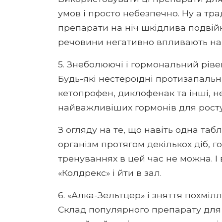
умов і просто небезпечно. Ну а тр
препарати на ніч шкідлива подвійн
речовини негативно впливають на
5. Знеболюючі і гормональний ріве
Будь-які нестероїдні протизапальні
кетопрофен, диклофенак та інші, н
найважливіших гормонів для росту 
З огляду на те, що навіть одна та
організм протягом декількох діб, 
тренуваннях в цей час не можна. 
«Колдрекс» і йти в зал.
6. «Алка-Зельтцер» і зняття похміл
Склад популярного препарату для