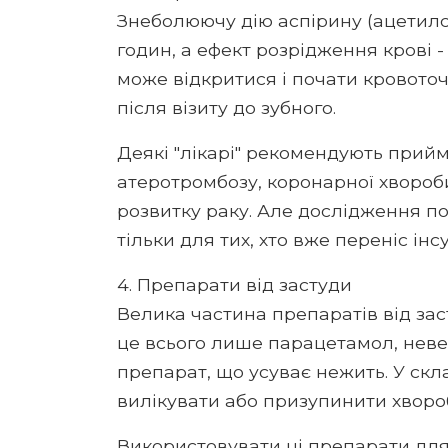
Знеболюючу дію аспірину (ацетилса
годин, а ефект розрідження крові -
може відкритися і почати кровото
після візиту до зубного.
Деякі "лікарі" рекомендують прий
атеротромбозу, коронарної хвороб
розвитку раку. Але дослідження п
тільки для тих, хто вже переніс інсу
4. Препарати від застуди
Велика частина препаратів від заст
це всього лише парацетамол, невел
препарат, що усуває нежить. У скл
вилікувати або призупинити хворо
Використовувати ці препарати для