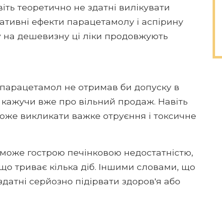
віть теоретично не здатні вилікувати
ативні ефекти парацетамолу і аспірину
ду на дешевизну ці ліки продовжують
 парацетамол не отримав би допуску в
 кажучи вже про вільний продаж. Навіть
може викликати важке отруєння і токсичне
може гострою печінковою недостатністю,
 що триває кілька діб. Іншими словами, що
датні серйозно підірвати здоров'я або