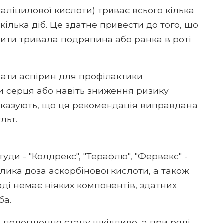
ліцилової кислоти) триває всього кілька
 кілька діб. Це здатне привести до того, що
чити тривала подряпина або ранка в роті
мати аспірин для профілактики
и серця або навіть зниження ризику
оказують, що ця рекомендація виправдана
льт.
уди - "Колдрекс", "Терафлю", "Фервекс" -
ика доза аскорбінової кислоти, а також
аді немає ніяких компонентів, здатних
ба.
 полегшення стану шкідливо, а при ряді