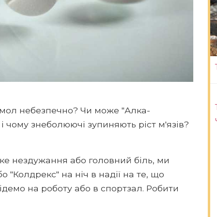
мол небезпечно? Чи може "Алка-
 і чому знеболюючі зупиняють ріст м'язів?
гке нездужання або головний біль, ми
"Колдрекс" на ніч в надії на те, що
демо на роботу або в спортзал. Робити