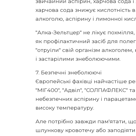
звичайний аспірин, харчова сода і
харчова сода знижує кислотність 
алкоголю, аспірину і лимонної кис
"Алка-Зельтцер" не лікує похмілля
як профілактичний засіб для поле
"отруїли" свій організм алкоголем
і застарілими знеболюючими.
7. Безпечні знеболюючі
Європейські фахівці найчастіше ре
"МІГ400", "Адвіл", "СОЛПАФЛЕКС" та 
небезпечних аспірину і парацетамо
високу температуру.
Але потрібно завжди пам'ятати, що
шлункову кровотечу або заподіяти 