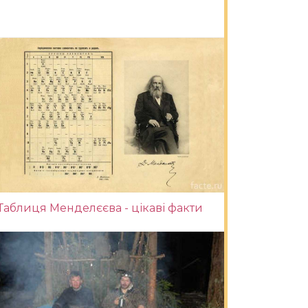
Таблиця Менделєєва - цікаві факти