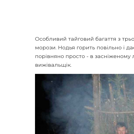
Особливий тайговий багаття з трьо
морози. Нодья горить повільно і д
порівняно просто - в засніженому л
вижівальщік.