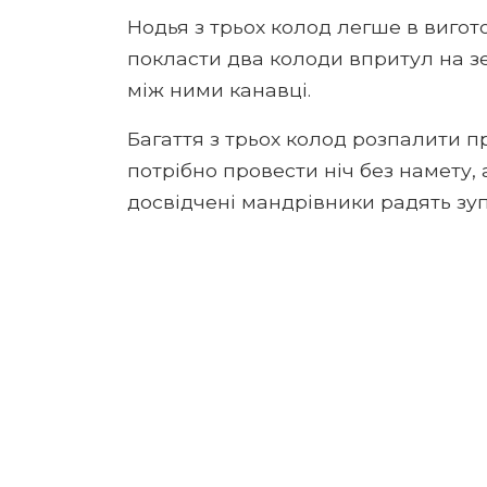
Нодья з трьох колод легше в вигот
покласти два колоди впритул на зе
між ними канавці.
Багаття з трьох колод розпалити п
потрібно провести ніч без намету, а
досвідчені мандрівники радять зу