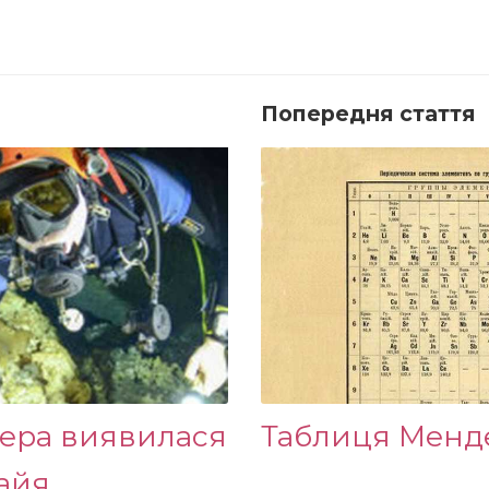
Попередня стаття
чера виявилася
Таблиця Менде
айя