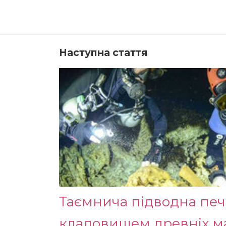
Наступна стаття
Таємнича підводна пе
кладовищем древніх м