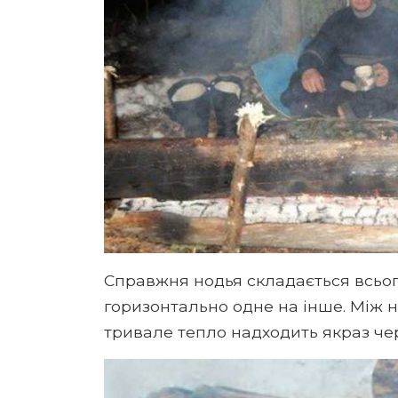
Справжня нодья складається всьог
горизонтально одне на інше. Між н
тривале тепло надходить якраз чер