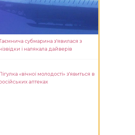
Таємнича субмарина з'явилася з
нізвідки і налякала дайверів
Пігулка «вічної молодості» з'явиться в
російських аптеках