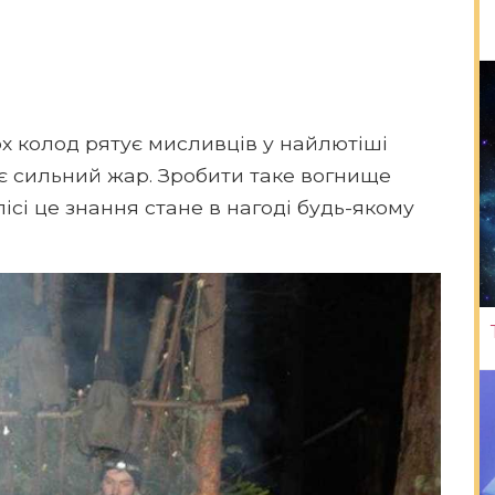
х колод рятує мисливців у найлютіші
ає сильний жар. Зробити таке вогнище
ісі це знання стане в нагоді будь-якому