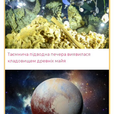
Таємнича підводна печера виявилася
кладовищем древніх майя