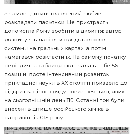
З самого дитинства вчений любив
розкладати пасьянси. Це пристрасть
допомогла йому зробити відкриття: автор
розписував дані всіх представників
системи на гральних картах, а потім
намагався розкласти їх. На самому початку
періодична таблиця включала в себе 56
позицій, проте інтенсивний розвиток
прикладної науки в ХХ столітті призвело до
відкриття цілого ряду нових речовин, яких
на сьогоднішній день 118. Останні три були
внесені в дітище російського хіміка в
наприкінці 2015 року.