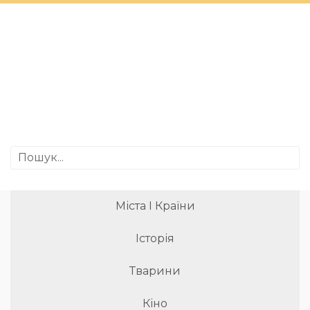
Міста І Країни
Історія
Тварини
Кіно