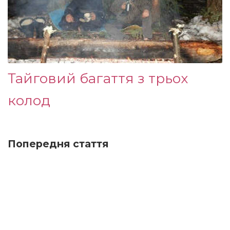
Тайговий багаття з трьох
колод
Попередня стаття