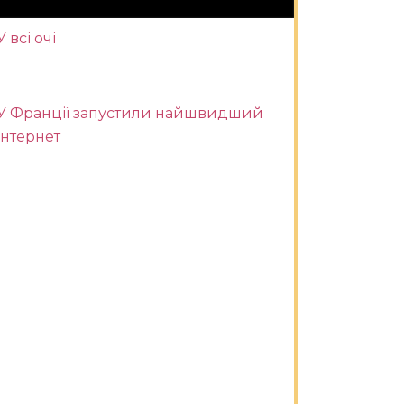
У всі очі
У Франції запустили найшвидший
інтернет