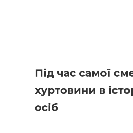
Під час самої см
хуртовини в істо
осіб