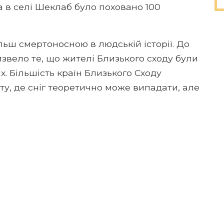
 а в селі Шеклаб було поховано 100
льш смертоносною в людській історії. До
извело те, що жителі Близького сходу були
х. Більшість країн Близького Сходу
ту, де сніг теоретично може випадати, але