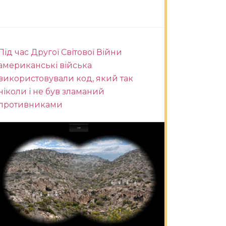
Під час Другої Світової Війни
американські війська
використовували код, який так
ніколи і не був зламаний
противниками