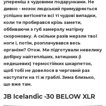
упереміш з чудовими подарунками. Не
дивно - мозок людський примудряється
успішно витісняти всі ті чудові випадки,
коли ти пробирався крізь замети,
оббиваючи з губ замерзлу матірну
скоромовку. А скільки разів мерзли твої
ноги і, потім, розплачувався весь
організм? Отож. Ми підготували невелику
добірку найтепліших, затишних (і
недешевих) термостійких шкарпеток,
щоб тобі не довелося в черговий раз
наступати на ті ж граблі. Зима близько,
що вже там.
JB Icelandic -30 BELOW XLR