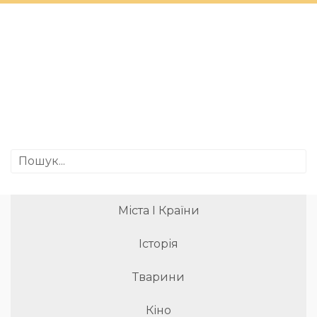
Міста І Країни
Історія
Тварини
Кіно