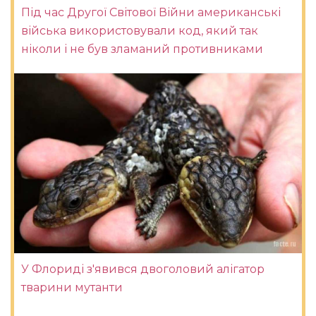
Під час Другої Світової Війни американські
війська використовували код, який так
ніколи і не був зламаний противниками
У Флориді з'явився двоголовий алігатор
тварини мутанти