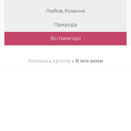
Любов, Кохання
Природа
Всі Категорії
Головна
»
простір
» В ім'я зими