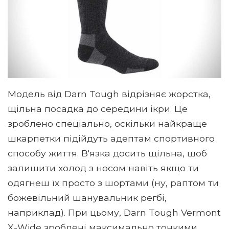
Модель від Darn Tough відрізняє жорстка,
щільна посадка до середини ікри. Це
зроблено спеціально, оскільки найкраще
шкарпетки підійдуть адептам спортивного
способу життя. В'язка досить щільна, щоб
залишити холод з носом навіть якщо ти
одягнеш їх просто з шортами (ну, раптом ти
божевільний шанувальник регбі,
наприклад). При цьому, Darn Tough Vermont
X-Widе зроблені максимально тонкими,