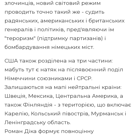
злочинців, новий світовий режим
проводить точно такий же - судить
радянських, американських і британських
генералів і політиків, пред'являючи їм
"тероризм" (підтримку партизанів) і
бомбардування німецьких міст.
США також розділена на три частини:
мабуть тут є натяк на післявоєнний поділ
Німеччини союзниками і СРСР.
Залишаються на мапі нейтральні країни:
Швеція, Мексика, Центральна Америка, а
також Фінляндія - з територією, що включає
Карелію, Кольський півострів, Мурманськ і
Ленінградську область.
Роман Діка формує повноцінну