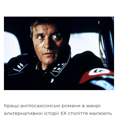
Кращі англосаксонські романи в жанрі
альтернативної історії XX століття малюють