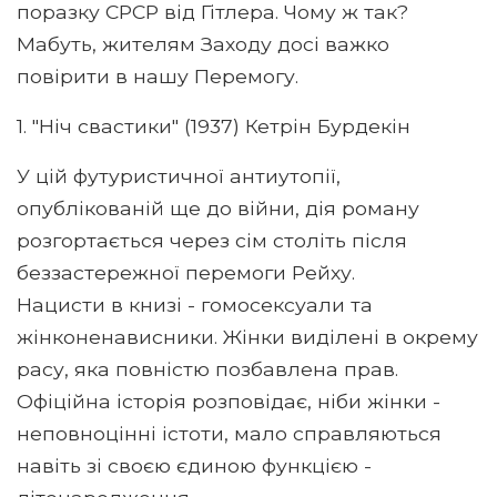
поразку СРСР від Гітлера. Чому ж так?
Мабуть, жителям Заходу досі важко
повірити в нашу Перемогу.
1. "Ніч свастики" (1937) Кетрін Бурдекін
У цій футуристичної антиутопії,
опублікованій ще до війни, дія роману
розгортається через сім століть після
беззастережної перемоги Рейху.
Нацисти в книзі - гомосексуали та
жінконенависники. Жінки виділені в окрему
расу, яка повністю позбавлена ​​прав.
Офіційна історія розповідає, ніби жінки -
неповноцінні істоти, мало справляються
навіть зі своєю єдиною функцією -