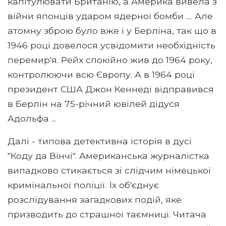
капітулювати Британію, а Америка вивела з
війни японців ударом ядерної бомби .... Але
атомну зброю було вже і у Берліна, так що в
1946 році довелося усвідомити необхідність
перемир'я. Рейх спокійно жив до 1964 року,
контролюючи всю Європу. А в 1964 році
президент США Джон Кеннеді відправився
в Берлін на 75-річний ювілей дідуся
Адольфа ...
Далі - типова детективна історія в дусі
"Коду да Вінчі". Американська журналістка
випадково стикається зі слідчим німецької
кримінальної поліції. Їх об'єднує
розслідування загадкових подій, яке
призводить до страшної таємниці. Читача