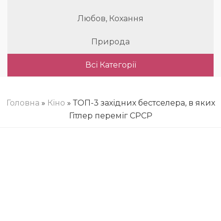
Любов, Кохання
Природа
Всі Категорії
Головна
»
Кіно
» ТОП-3 західних бестселера, в яких
Гітлер переміг СРСР