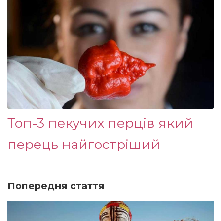
Топ-3 пекучих перців який
перець найгостріший
Попередня стаття