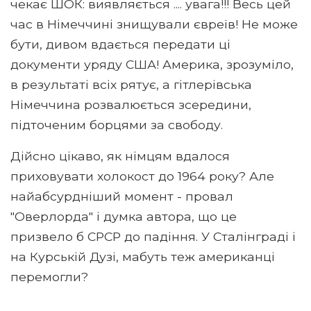
чекає ШОК: виявляється .... увага!!! Весь цей
час в Німеччині знищували євреїв! Не може
бути, дивом вдається передати ці
документи уряду США! Америка, зрозуміло,
в результаті всіх рятує, а гітлерівська
Німеччина розвалюється зсередини,
підточеним борцями за свободу.
Дійсно цікаво, як німцям вдалося
приховувати холокост до 1964 року? Але
найабсурдніший момент - провал
"Оверлорда" і думка автора, що це
призвело б СРСР до падіння. У Сталінграді і
на Курській Дузі, мабуть теж американці
перемогли?