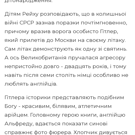
дітонародження.
Дітям Рейху розповідають, що в колишньої
війні СРСР зазнав поразки почтімгновенно,
причому вразив ворога особисто Гітлер,
який прилетів до Москви на своєму літаку.
Сам літак демонструють як одну зі святинь.
А ось Великобританія пручалася агресору
непристойно довго - двадцять років, і тому
навіть після семи століть німці особливо не
люблять англійців.
Гітлера історики представляють подібним
Богу - красивим, білявим, атлетичним
арійцем. Головному герою книги, англійцю
Альфреду, вдається показати синові
справжнє фото фюрера. Хлопчик дивується