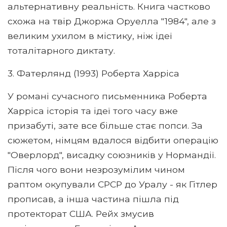
альтернативну реальність. Книга частково
схожа на твір Джоржа Оруелла "1984", але з
великим ухилом в містику, ніж ідеї
тоталітарного диктату.
3. Фатерлянд (1993) Роберта Харріса
У романі сучасного письменника Роберта
Харріса історія та ідеї того часу вже
призабуті, зате все більше стає попси. За
сюжетом, німцям вдалося відбити операцію
"Оверлорд", висадку союзників у Нормандії.
Після чого вони незрозумілим чином
раптом окупували СРСР до Уралу - як Гітлер
прописав, а інша частина пішла під
протекторат США. Рейх змусив