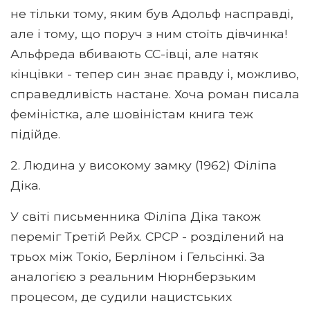
не тільки тому, яким був Адольф насправді,
але і тому, що поруч з ним стоїть дівчинка!
Альфреда вбивають СС-івці, але натяк
кінцівки - тепер син знає правду і, можливо,
справедливість настане. Хоча роман писала
феміністка, але шовіністам книга теж
підійде.
2. Людина у високому замку (1962) Філіпа
Діка.
У світі письменника Філіпа Діка також
переміг Третій Рейх. СРСР - розділений на
трьох між Токіо, Берліном і Гельсінкі. За
аналогією з реальним Нюрнберзьким
процесом, де судили нацистських