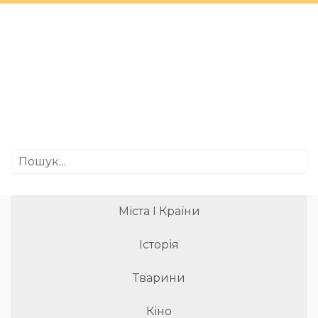
Міста І Країни
Історія
Тварини
Кіно