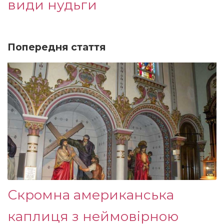
види нудьги
Попередня стаття
Скромна американська
каплиця з неймовірною