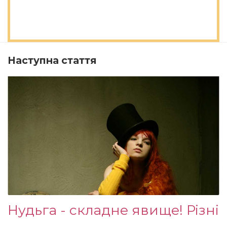
Наступна стаття
Нудьга - складне явище! Різні