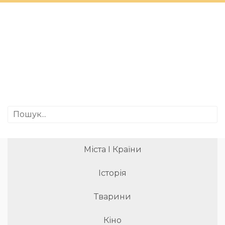
Міста І Країни
Історія
Тварини
Кіно