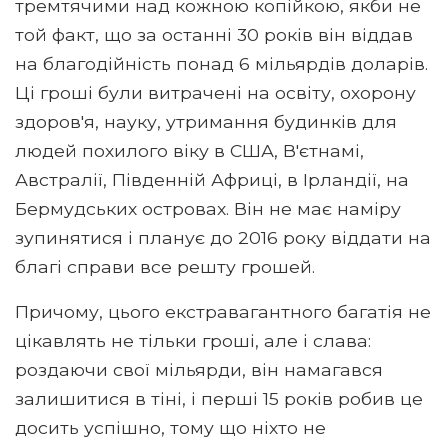
тремтячими над кожною копійкою, якби не
той факт, що за останні 30 років він віддав
на благодійність понад 6 мільярдів доларів.
Ці гроші були витрачені на освіту, охорону
здоров'я, науку, утримання будинків для
людей похилого віку в США, В'єтнамі,
Австралії, Південній Африці, в Ірландії, на
Бермудських островах. Він не має наміру
зупинятися і планує до 2016 року віддати на
благі справи все решту грошей.
Причому, цього екстравагантного багатія не
цікавлять не тільки гроші, але і слава:
роздаючи свої мільярди, він намагався
залишитися в тіні, і перші 15 років робив це
досить успішно, тому що ніхто не