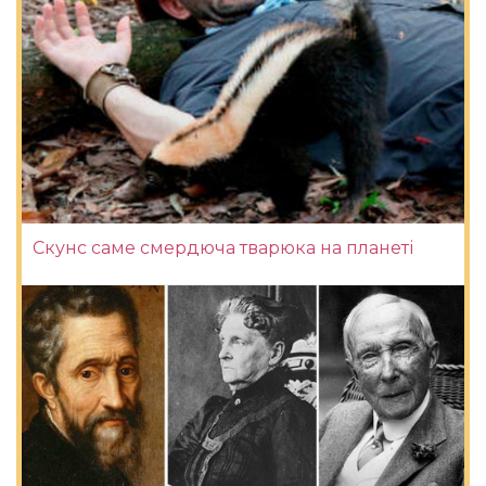
Скунс саме смердюча тварюка на планеті