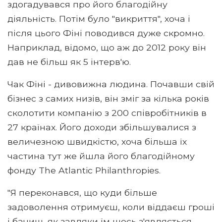
здогадувався про його благодійну
діяльність. Потім було "викриття", хоча і
після цього Фіні поводився дуже скромно.
Наприклад, відомо, що аж до 2012 року він
дав не більш як 5 інтерв'ю.
Чак Фіні - дивовижна людина. Почавши свій
бізнес з самих низів, він зміг за кілька років
сколотити компанію з 200 співробітників в
27 країнах. Його доходи збільшувалися з
величезною швидкістю, хоча більша їх
частина тут же йшла його благодійному
фонду The Atlantic Philanthropies.
"Я переконався, що куди більше
задоволення отримуєш, коли віддаєш гроші
і бачиш, як завдяки їм щось з'являється,