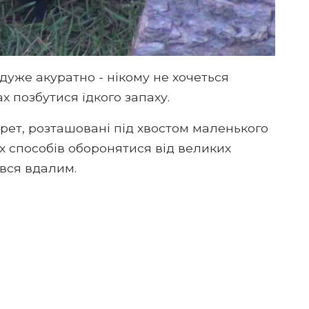
 дуже акуратно - нікому не хочеться
 позбутися їдкого запаху.
рет, розташовані під хвостом маленького
их способів оборонятися від великих
ився вдалим.