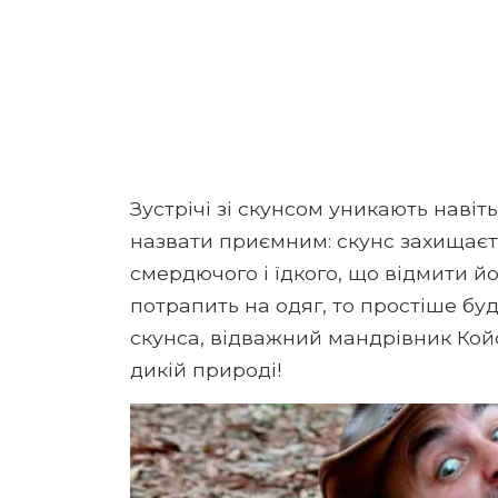
Зустрічі зі скунсом уникають навіт
назвати приємним: скунс захищаєт
смердючого і їдкого, що відмити 
потрапить на одяг, то простіше буд
скунса, відважний мандрівник Койо
дикій природі!