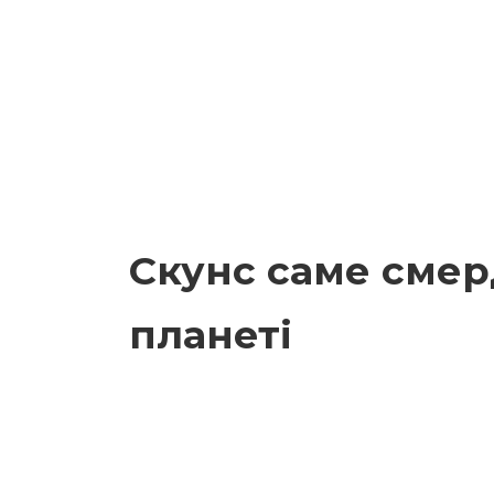
Скунс саме смер
планеті