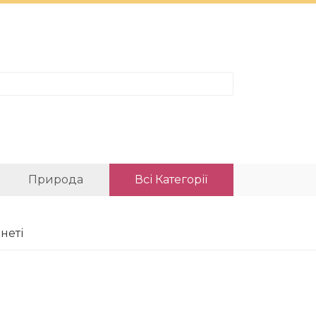
Природа
Всі Категорії
неті