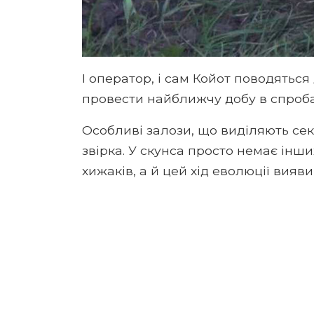
І оператор, і сам Койот поводяться
провести найближчу добу в спробах
Особливі залози, що виділяють сек
звірка. У скунса просто немає інш
хижаків, а й цей хід еволюції вияв