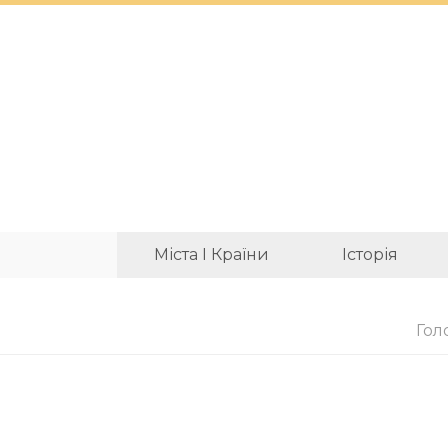
Міста І Країни
Історія
Гол