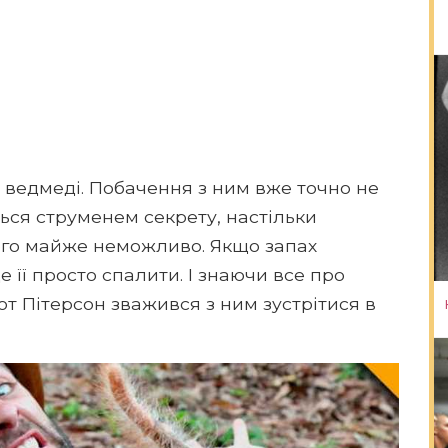
ь ведмеді. Побачення з ним вже точно не
ься струменем секрету, настільки
його майже неможливо. Якщо запах
е її просто спалити. І знаючи все про
т Пітерсон зважився з ним зустрітися в