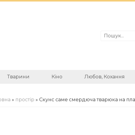
Тварини
Кіно
Любов, Кохання
овна
»
простір
» Скунс саме смердюча тварюка на пла