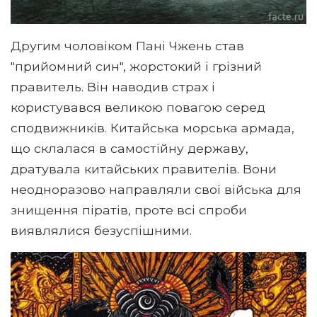
Другим чоловіком Пані Чжень став
"прийомний син", жорстокий і грізний
правитель. Він наводив страх і
користувався великою повагою серед
сподвижників. Китайська морська армада,
що склалася в самостійну державу,
дратувала китайських правителів. Вони
неодноразово направляли свої війська для
знищення піратів, проте всі спроби
виявлялися безуспішними.