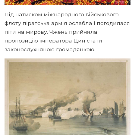
Під натиском міжнародного військового
флоту піратська армія ослабла і погодилася
піти на мирову. Чжень прийняла
пропозицію імператора Цин стати
законослухняною громадянкою.