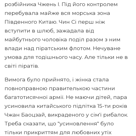
розбійника Чжень І. Під його контролем
перебувала майже вся морська зона
Південного Китаю. Чин Сі перш ніж
вступити в шлюб, зажадала від
майбутнього чоловіка поділ разом з ним
влади над піратським флотом. Нечуване
умова для тодішнього часу. Але тільки не в
світі піратів.
Вимога було прийнято, і жінка стала
повноправною правителькою частини
багатотисячної армії. Не маючи дітей, пара
усиновила китайського підлітка 15-ти років
Чжан Баоцзай, викраденого у сім'ї рибалок.
Треба сказати, що "усиновлення" було
тільки прикриттям для любовних утіх