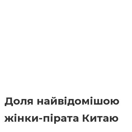
Доля найвідомішою
жінки-пірата Китаю