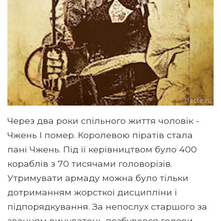
Через два роки спільного життя чоловік -
Чжень І помер. Королевою піратів стала
пані Чжень. Під її керівництвом було 400
кораблів з 70 тисячами головорізів.
Утримувати армаду можна було тільки
дотриманням жорсткої дисципліни і
підпорядкування. За непослух старшого за
званням винуватець позбувався голови.