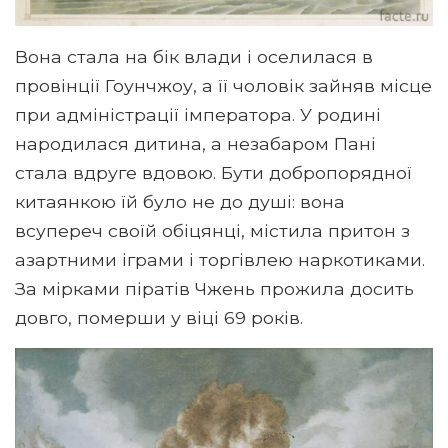
Вона стала на бік влади і оселилася в
провінції Гоунчжоу, а її чоловік зайняв місце
при адміністрації імператора. У родині
народилася дитина, а незабаром Пані
стала вдруге вдовою. Бути добропорядної
китаянкою їй було не до душі: вона
всупереч своїй обіцянці, містила притон з
азартними іграми і торгівлею наркотиками.
За мірками піратів Чжень прожила досить
довго, померши у віці 69 років.