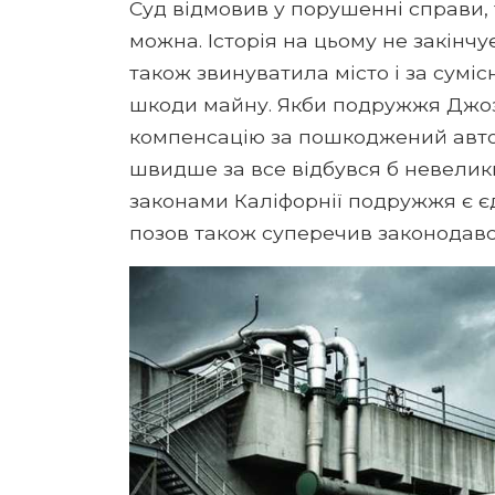
Суд відмовив у порушенні справи, 
можна. Історія на цьому не закінчу
також звинуватила місто і за суміс
шкоди майну. Якби подружжя Джоз
компенсацію за пошкоджений автомо
швидше за все відбувся б невели
законами Каліфорнії подружжя є 
позов також суперечив законодавст