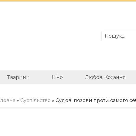
Тварини
Кіно
Любов, Кохання
оловна
»
Суспільство
» Судові позови проти самого се