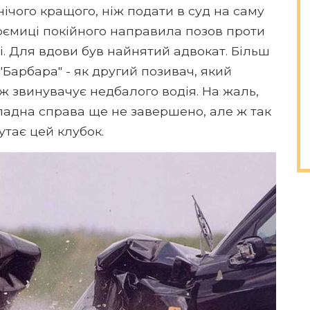
нічого кращого, ніж подати в суд на саму
коємиці покійного направила позов проти
. Для вдови був найнятий адвокат. Більш
 "Барбара" - як другий позивач, який
ж звинувачує недбалого водія. На жаль,
кладна справа ще не завершено, але ж так
утає цей клубок.