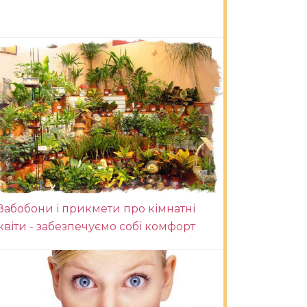
Забобони і прикмети про кімнатні
квіти - забезпечуємо собі комфорт