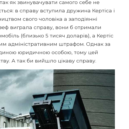
так як звинувачувати самого себе не
ється: в справу вступила дружина Кертіса і
ництвом свого чоловіка а заподіянні
еф виграла справу, вони б отримали
біль (близько 5 тисяч доларів), а Кертіс
ким адміністративним штрафом. Однак за
єдиною юридичною особою, тому цей
ву. А так би вийшло цікаву справу.