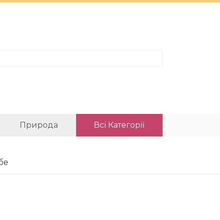
Природа
Всі Категорії
бе