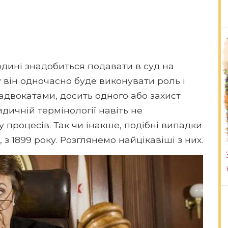
юдині знадобиться подавати в суд на
 він одночасно буде виконувати роль і
з адвокатами, досить одного або захист
ичній термінології навіть не
 процесів. Так чи інакше, подібні випадки
, з 1899 року. Розглянемо найцікавіші з них.