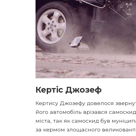
Кертіс Джозеф
Кертису Джозефу довелося звернут
його автомобіль врізався самоскид
міста, так як самоскид був муніцип
за кермом злощасного великовант