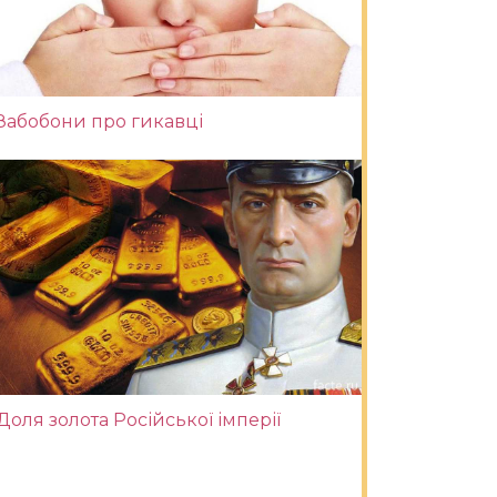
Забобони про гикавці
Доля золота Російської імперії