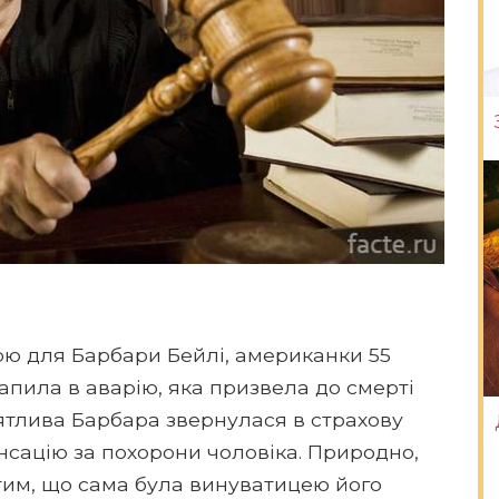
ою для Барбари Бейлі, американки 55
рапила в аварію, яка призвела до смерті
зятлива Барбара звернулася в страхову
сацію за похорони чоловіка. Природно,
 тим, що сама була винуватицею його