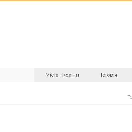
Міста І Країни
Історія
Г