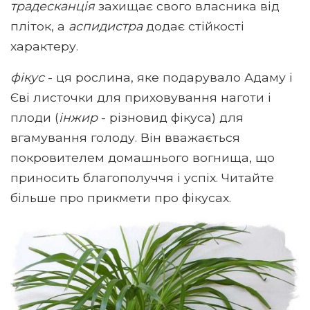
традесканція
захищає свого власника від
пліток, а
аспидистра
додає стійкості
характеру.
фікус
- ця рослина, яке подарувало Адаму і
Єві листочки для приховування наготи і
плоди (
інжир
- різновид фікуса) для
вгамування голоду. Він вважається
покровителем домашнього вогнища, що
приносить благополуччя і успіх. Читайте
більше про прикмети про фікусах.