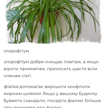
хлорофітум
хлорофітум
добре очищає повітря, а якщо
вірити прикметам, приносить щастя всім
членам сім'ї.
фіалка
допомагає вирішити конфлікти
мирним шляхом. Якщо у вашому будинку
бувають скандали, посадіть фіалки. Більше
про прикмети про фіалки.