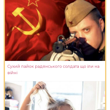
Сухий пайок радянського солдата що їли на
війні