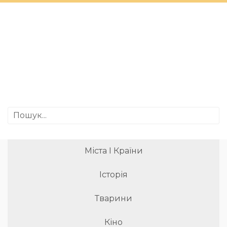
Міста І Країни
Історія
Тварини
Кіно