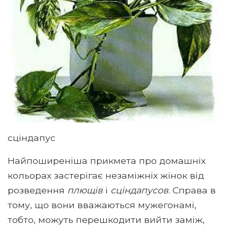
сціндапус
Найпоширеніша прикмета про домашніх
кольорах застерігає незаміжніх жінок від
розведення
плющів
і
сціндапусов
. Справа в
тому, що вони вважаються мужегонамі,
тобто, можуть перешкодити вийти заміж,