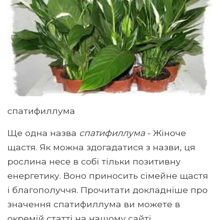
спатифиллума
Ще одна назва
спатифиллума
- Жіноче
щастя. Як можна здогадатися з назви, ця
рослина несе в собі тільки позитивну
енергетику. Воно приносить сімейне щастя
і благополуччя. Прочитати докладніше про
значення спатифиллума ви можете в
окремій статті на нашому сайті.