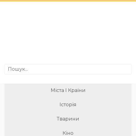
Міста І Країни
Історія
Тварини
Кіно