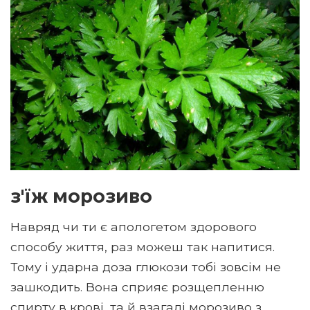
з'їж морозиво
Навряд чи ти є апологетом здорового
способу життя, раз можеш так напитися.
Тому і ударна доза глюкози тобі зовсім не
зашкодить. Вона сприяє розщепленню
спирту в крові, та й взагалі морозиво з