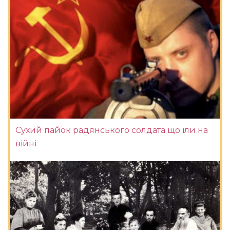
Сухий пайок радянського солдата що їли на
війні