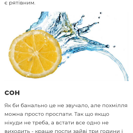
є рятівним.
сон
Як би банально це не звучало, але похмілля
можна просто проспати. Так що якщо
нікуди не треба, а встати все одно не
виходить - краще поспи зайві три години і