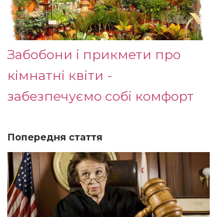
Забобони і прикмети про
кімнатні квіти -
забезпечуємо собі комфорт
Попередня стаття