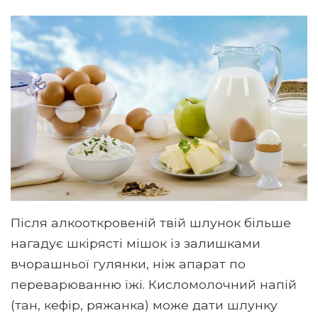
Після алкооткровеній твій шлунок більше
нагадує шкірясті мішок із залишками
вчорашньої гулянки, ніж апарат по
переварюванню їжі. Кисломолочний напій
(тан, кефір, ряжанка) може дати шлунку