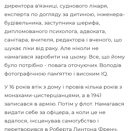
директора в'язниці, суднового лікаря,
експерта по догляду за дитиною, інженера-
будівельника, заступника шерифа,
дипломованого психолога, адвоката,
санітара, вчителя, редактора і вченого, що
шукає ліки від раку. Але ніколи не
намагався заробити на цьому. Все, що йому
було потрібно - повага оточуючих. Володів
фотографічною пам'яттю і високим IQ.
У 16 років втік з дому і провів кілька років з
монахами-цистерціанцями, а в 1941
записався в армію. Потім у флот. Намагався
видати себе за офіцера, а коли це не
вдалося, інсценував самогубство і
перетворився в Роберта Линтона Френч,