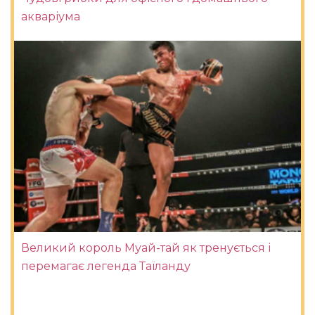
акваріума
Великий король Муай-тай як тренується і
перемагає легенда Таїланду