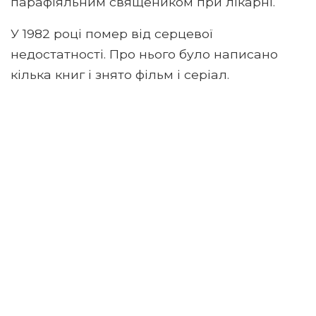
парафіяльним священиком при лікарні.
У 1982 році помер від серцевої
недостатності. Про нього було написано
кілька книг і знято фільм і серіал.