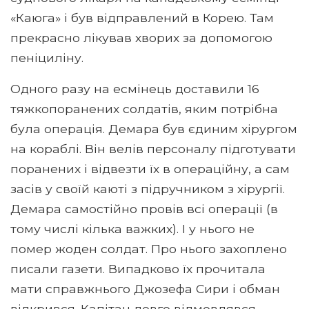
«Каюга» і був відправлений в Корею. Там
прекрасно лікував хворих за допомогою
пеніциліну.
Одного разу на есмінець доставили 16
тяжкопоранених солдатів, яким потрібна
була операція. Демара був єдиним хірургом
на кораблі. Він велів персоналу підготувати
поранених і відвезти їх в операційну, а сам
засів у своїй каюті з підручником з хірургії.
Демара самостійно провів всі операції (в
тому числі кілька важких). І у нього не
помер жоден солдат. Про нього захоплено
писали газети. Випадково їх прочитала
мати справжнього Джозефа Сири і обман
відкрився. Капітан довго відмовлявся