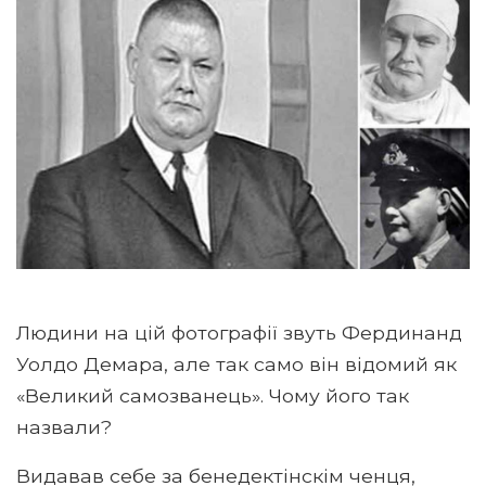
Людини на цій фотографії звуть Фердинанд
Уолдо Демара, але так само він відомий як
«Великий самозванець». Чому його так
назвали?
Видавав себе за бенедектінскім ченця,