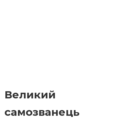
Великий
самозванець