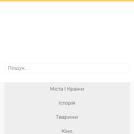
Міста І Країни
Історія
Тварини
Кіно