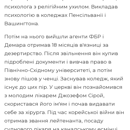
психолога з релігійним ухилом. Викладав
психологію в коледжах Пенсільванії і
Вашингтона.
Потім на нього вийшли агенти ФБР і
Демара отримав 18 місяців в'язниці за
дезертирство. Після звільнення він купив
підроблені документи і вивчав право в
Північно-Східному університеті, а потім
знову пішов у ченці. Заснував коледж, який
існує до цих пір. У церкві він познайомився
з молодим лікарем Джозефом Сірой,
скористався його ім'ям і почав видавати
себе за хірурга. Під час корейської війни він
отримав звання лейтенанта, посаду
суднового лікаря на канадському есмінці