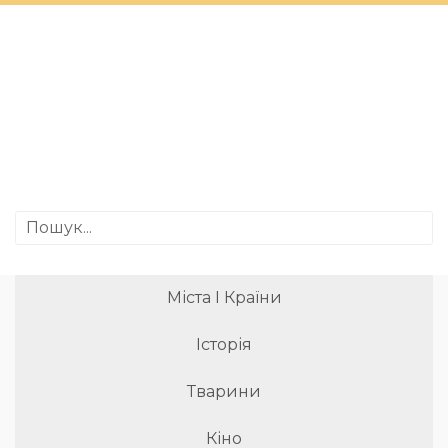
Міста І Країни
Історія
Тварини
Кіно