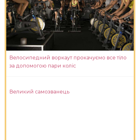
Велосипедний воркаут прокачуємо все тіло
за допомогою пари коліс
Великий самозванець