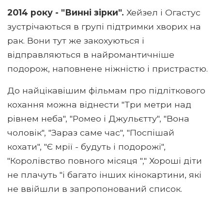
2014 року - "Винні зірки".
Хейзел і Огастус
зустрічаються в групі підтримки хворих на
рак. Вони тут же закохуються і
відправляються в найромантичніше
подорож, наповнене ніжністю і пристрастю.
До найцікавішим фільмам про підліткового
кохання можна віднести "Три метри над
рівнем неба", "Ромео і Джульєтту", "Вона
чоловік", "Зараз саме час", "Поспішай
кохати", "Є мрії - будуть і подорожі",
"Королівство повного місяця "," Хороші діти
не плачуть "і багато інших кінокартини, які
не ввійшли в запропонований список.