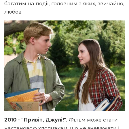
багатим на події, головним з яких, звичайно,
любов.
2010 - "Привіт, Джулі!".
Фільм може стати
настановою хлопчакам, що не зневажати і