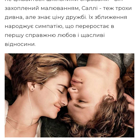
захоплений малюванням, Саллі - теж трохи
дивна, але знає ціну дружбі. Їх зближення
народжує симпатію, що переростає в
першу справжню любов і щасливі
відносини.