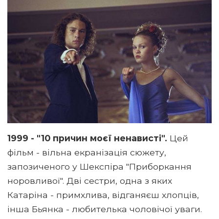
1999 - "10 причин моєї ненависті".
Цей
фільм - вільна екранізація сюжету,
запозиченого у Шекспіра "Приборкання
норовливої". Дві сестри, одна з яких
Катаріна - примхлива, відганяєш хлопців,
інша Бьянка - любителька чоловічої уваги.