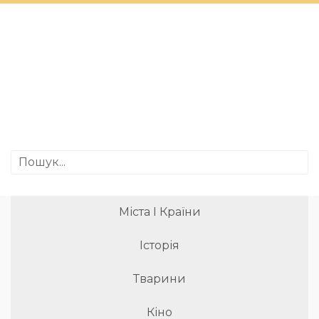
Міста І Країни
Історія
Тварини
Кіно