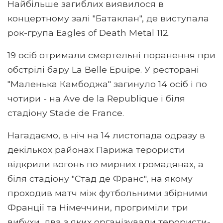
Найбільше загиблих виявилося в
концертному залі "Батаклан", де виступала
рок-група Eagles of Death Metal 112.
19 осіб отримали смертельні поранення при
обстрілі бару La Belle Epuipe. У ресторані
"Маленька Камбоджа" загинуло 14 осіб і по
чотири - на Ave de la Republique і біля
стадіону Stade de France.
Нагадаємо, в ніч на 14 листопада одразу в
декількох районах Парижа терористи
відкрили вогонь по мирних громадянах, а
біля стадіону "Стад де Франс", на якому
проходив матч між футбольними збірними
Франції та Німеччини, прогриміли три
вибухи, два з яких організували терористи-