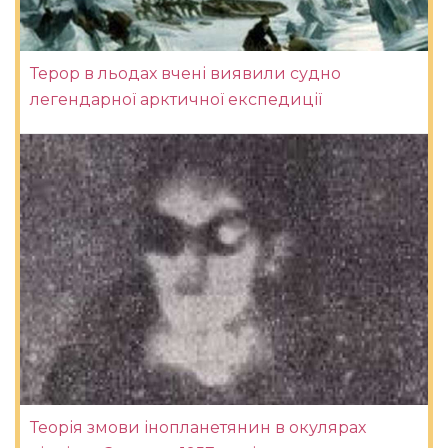
Терор в льодах вчені виявили судно
легендарної арктичної експедиції
Теорія змови інопланетянин в окулярах