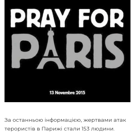
За останньою інформацією, жертвами атак
терористів в Парижі стали 153 людини.