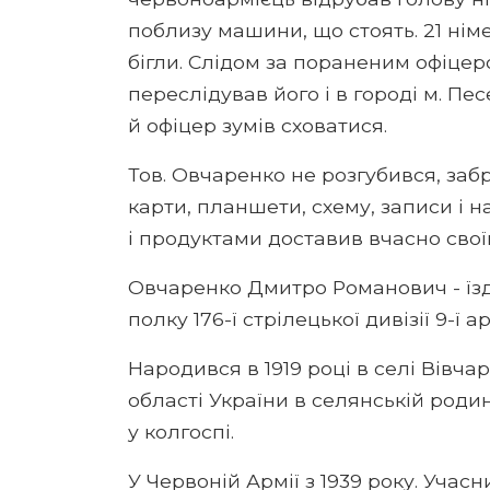
поблизу машини, що стоять. 21 німе
бігли. Слідом за пораненим офіцер
переслідував його і в городі м. Пес
й офіцер зумів сховатися.
Тов. Овчаренко не розгубився, забр
карти, планшети, схему, записи і н
і продуктами доставив вчасно своїй р
Овчаренко Дмитро Романович - їзд
полку 176-ї стрілецької дивізії 9-ї
Народився в 1919 році в селі Вівча
області України в селянській родин
у колгоспі.
У Червоній Армії з 1939 року. Учасн