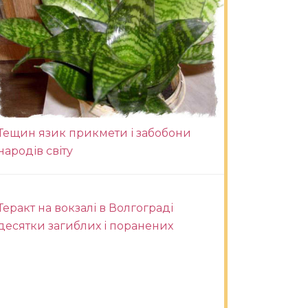
Тещин язик прикмети і забобони
народів світу
Теракт на вокзалі в Волгограді
десятки загиблих і поранених