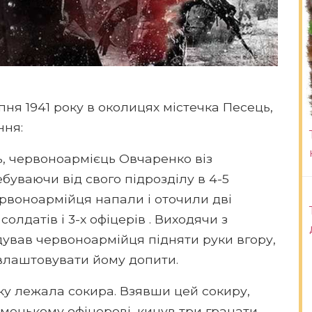
ня 1941 року в околицях містечка Песець,
ння:
ць, червоноармієць Овчаренко віз
буваючи від свого підрозділу в 4-5
ервоноармійця напали і оточили дві
олдатів і 3-х офіцерів . Виходячи з
ував червоноармійця підняти руки вгору,
в влаштовувати йому допити.
ку лежала сокира. Взявши цей сокиру,
мецькому офіцерові, кинув три гранати