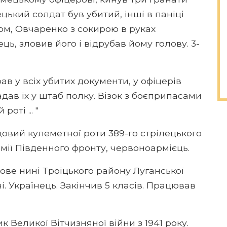
цький солдат був убитий, інші в паніці
ом, Овчаренко з сокирою в руках
ець, зловив його і відрубав йому голову. 3-
ав у всіх убитих документи, у офіцерів
адав їх у штаб полку. Візок з боєприпасами
оті ... "
овий кулеметної роти 389-го стрілецького
 армії Південного фронту, червоноармієць.
рове нині Троїцького району Луганської
і. Українець. Закінчив 5 класів. Працював
ик Великої Вітчизняної війни з 1941 року.