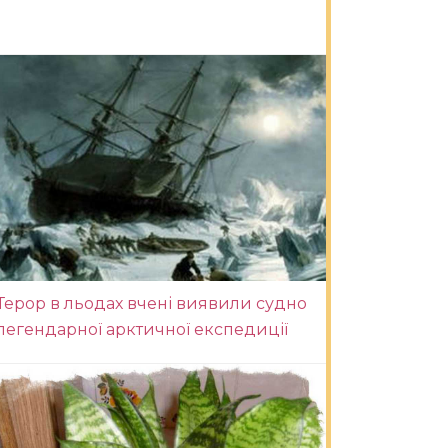
Терор в льодах вчені виявили судно
легендарної арктичної експедиції