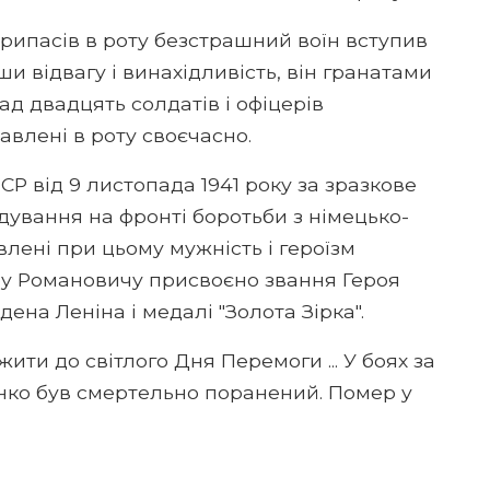
єприпасів в роту безстрашний воїн вступив
ши відвагу і винахідливість, він гранатами
ад двадцять солдатів і офіцерів
влені в роту своєчасно.
СР від 9 листопада 1941 року за зразкове
ування на фронті боротьби з німецько-
лені при цьому мужність і героїзм
у Романовичу присвоєно звання Героя
ена Леніна і медалі "Золота Зірка".
ти до світлого Дня Перемоги ... У боях за
нко був смертельно поранений. Помер у