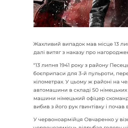
Жахливий випадок мав місце 13 лип
далі витяг з наказу про нагородже
"13 липня 1941 року з району Песе
боєприпаси для 3-й пульроти, пере
кілометрах. У цьому ж районі на ч
автомашини в складі 50 німецьких с
машини німецький офіцер скоманд
вибив з його рук гвинтівку і поча
У червоноармійця Овчаренко у віз
червоноармієць відрубав голову ні