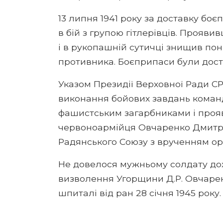
13 липня 1941 року за доставку бо
в бій з групою гітлерівців. Проявив
і в рукопашній сутичці знищив пон
противника. Боєприпаси були доста
Указом Президії Верховної Ради СР
виконання бойових завдань команд
фашистським загарбниками і прояв
червоноармійця Овчаренко Дмитр
Радянського Союзу з врученням орд
Не довелося мужньому солдату дожи
визволення Угорщини Д.Р. Овчаре
шпиталі від ран 28 січня 1945 року.