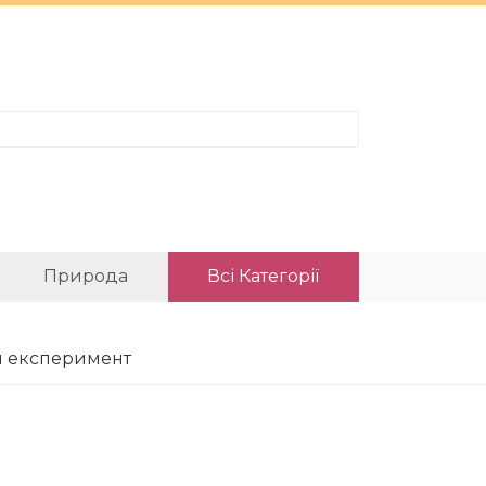
Природа
Всі Категорії
ий експеримент