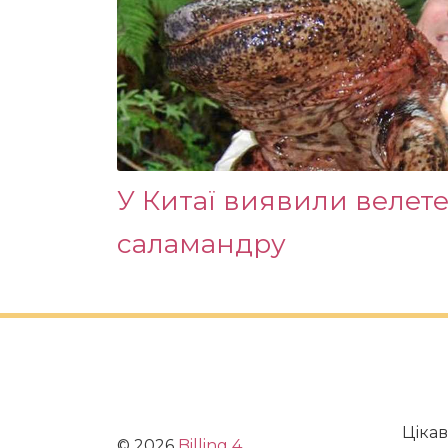
У Китаї виявили велет
саламандру
Цікав
©
2026
Billing 4