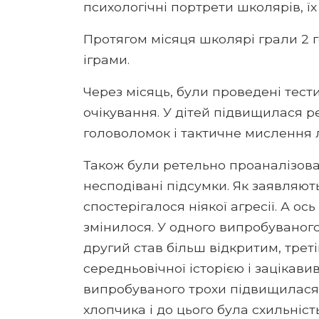
психологічні портрети школярів, їх
Протягом місяця школярі грали 2 г
іграми.
Через місяць, були проведені тест
очікування. У дітей підвищилася 
головоломок і тактичне мислення 
Також були ретельно проаналізован
несподівані підсумки. Як заявляють
спостерігалося ніякої агресії. А ос
змінилося. У одного випробуваног
другий став більш відкритим, трет
середньовічної історією і зацікавив
випробуваного трохи підвищилася 
хлопчика і до цього була схильність