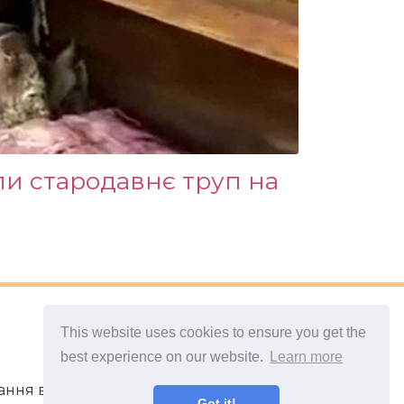
ли стародавнє труп на
This website uses cookies to ensure you get the
best experience on our website.
Learn more
ивання в непередбачених ситуаціях.
Got it!