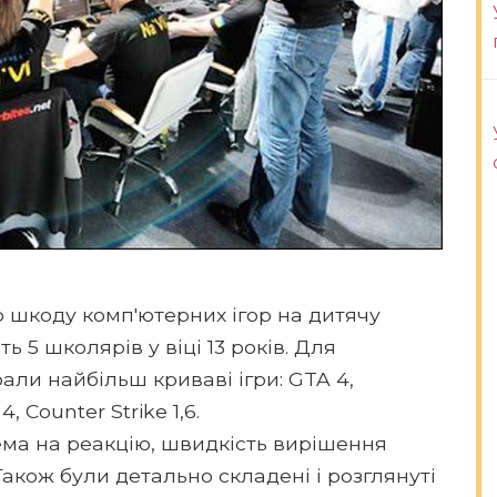
 шкоду комп'ютерних ігор на дитячу
ь 5 школярів у віці 13 років. Для
али найбільш криваві ігри: GTA 4,
4, Counter Strike 1,6.
рема на реакцію, швидкість вирішення
акож були детально складені і розглянуті