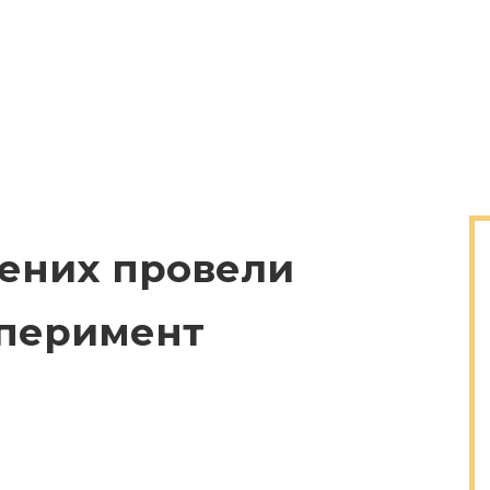
вчених провели
сперимент