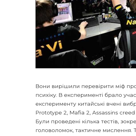
Вони вирішили перевірити міф про
психіку. В експерименті брало участ
експерименту китайські вчені вибр
Prototype 2, Mafia 2, Assassins creed 
Були проведені кілька тестів, зок
головоломок, тактичне мислення. Т