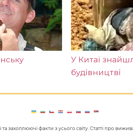
енську
У Китаї знайш
будівництві
і та захоплюючі факти з усього світу. Статті про виж