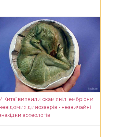
У Китаї виявили скам'янілі ембріони
невідомих динозаврів - незвичайні
знахідки археологів