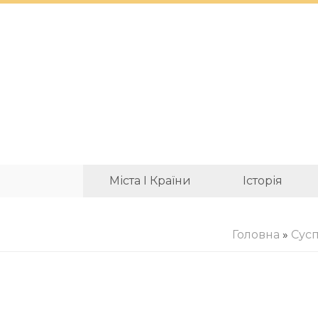
Міста І Країни
Історія
Головна
»
Сусп