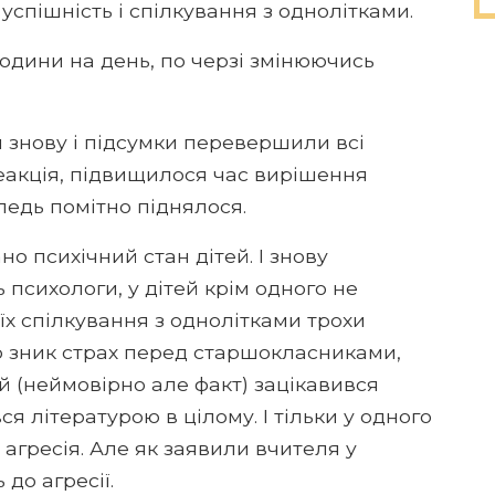
 успішність і спілкування з однолітками.
одини на день, по черзі змінюючись
и знову і підсумки перевершили всі
реакція, підвищилося час вирішення
ледь помітно піднялося.
о психічний стан дітей. І знову
 психологи, у дітей крім одного не
ь їх спілкування з однолітками трохи
о зник страх перед старшокласниками,
ій (неймовірно але факт) зацікавився
ся літературою в цілому. І тільки у одного
агресія. Але як заявили вчителя у
 до агресії.