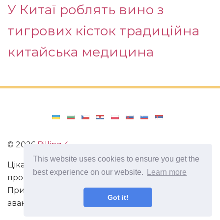
У Китаї роблять вино з
тигрових кісток традиційна
китайська медицина
©
2026
Billing 4
This website uses cookies to ensure you get the
Цікаві та захоплюючі факти з усього світу. Статті
best experience on our website.
Learn more
про виживання в непередбачених ситуаціях.
Пригоди, маршрути і спосіб життя сучасного
Got it!
авантюриста. Все про мистецтво магії.