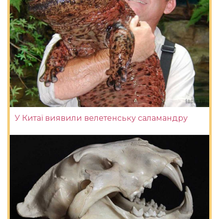
У Китаї виявили велетенську саламандру