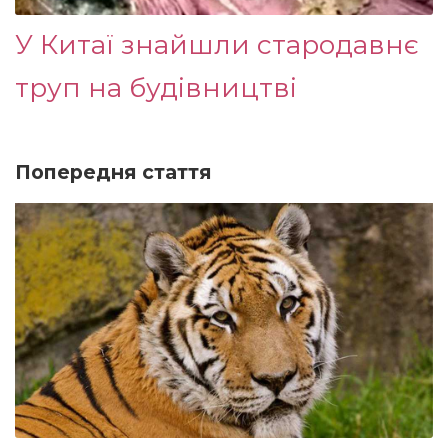
У Китаї знайшли стародавнє
труп на будівництві
Попередня стаття