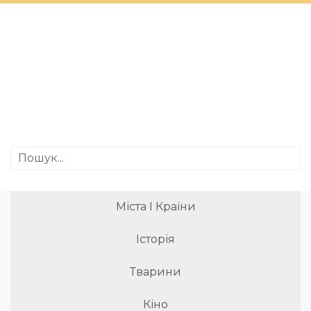
Міста І Країни
Історія
Тварини
Кіно