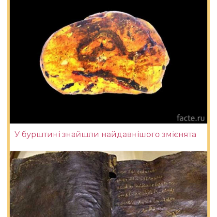
У бурштині знайшли найдавнішого змієнята