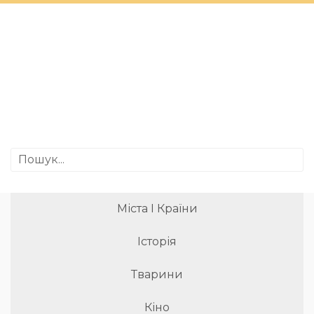
Міста І Країни
Історія
Тварини
Кіно