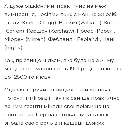
А дуже рідкісними, практично на межі
вимирання, носіями яких є менше 50 осіб,
стали: Клегг (Clegg), Вільям (William), Коен
(Cohen), Кершоу (Kershaw), Побер (Pober),
Міррен (Mirren), Фебланд ( Febland), Найі
(Nighy).
Так, прізвище Вільям, яка була на 374-му
місці за популярністю в 1901 році, знизилася
до 12500-го місця.
Однією з причин швидкого зникнення є
потоки імміграції, так як раніше практично
всі іммігранти міняли свої прізвища на
британські. Перша світова війна також
зіграла свою роль в ліквідації деяких