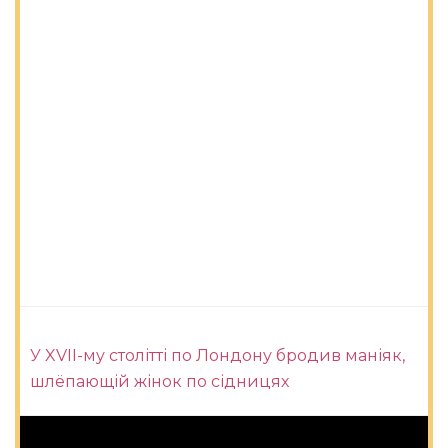
У XVII-му столітті по Лондону бродив маніяк,
шлёпающій жінок по сідницях