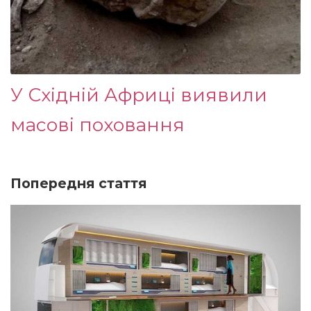
У Східній Африці виявили
масові поховання
Попередня стаття