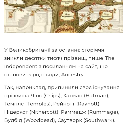
У Великобританії за останнє сторіччя
зникли десятки тисяч прізвищ, пише The
Independent з посиланням на сайт, що
становить родоводи, Ancestry.
Так, наприклад, припинили своє існування
прізвища Чіпс (Chips), Хатман (Hatman),
Темплс (Temples), Рейнотт (Raynott),
Нідеркот (Nithercott), Раммедж (Rummage),
Вудбід (Woodbead), Саутворк (Southwark).