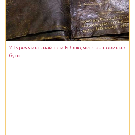
У Туреччині знайшли Біблію, якій не повинно
бути