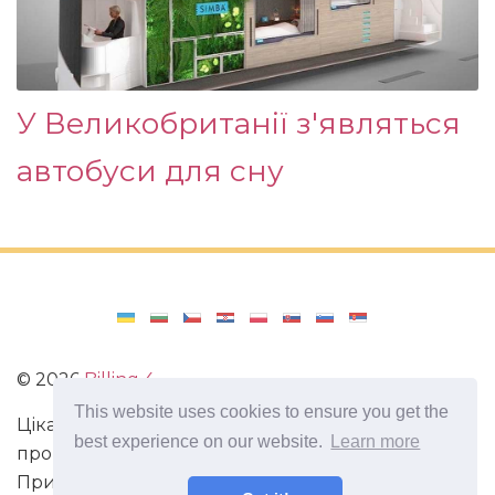
У Великобританії з'являться
автобуси для сну
©
2026
Billing 4
This website uses cookies to ensure you get the
Цікаві та захоплюючі факти з усього світу. Статті
best experience on our website.
Learn more
про виживання в непередбачених ситуаціях.
Пригоди, маршрути і спосіб життя сучасного