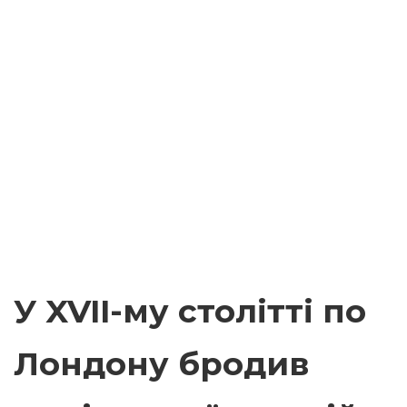
У XVII-му столітті по
Лондону бродив