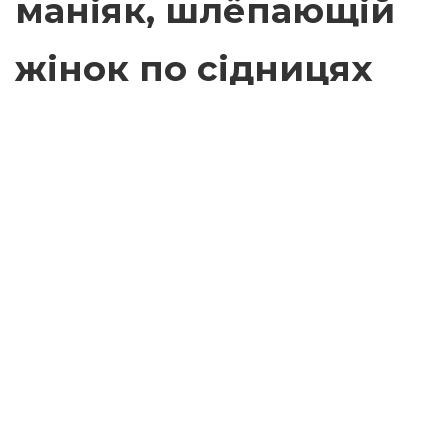
маніяк, шлёпающій
жінок по сідницях