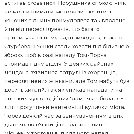
встигав сховатися. Порушника спокою ніяк
не могли піймати: моторний любитель
жіночих сідниць примудрявся так вправно
йти від переслідувачів, що багато
приписували йому надприродні здібності.
Стурбовані жінки стали ховати під білизною
зброю, щоб в разі нападу Том-Порка
отримав гідну відсіч. У деяких районах
Лондона з'явилися патрулі із охоронців,
переодягнених жінками, але Том мабуть був
досить хитрий, так як уникав нападати на
високих мужоподібних "дам", які обирають
для прогулянки найтемніші вулички міста.
Через деякий час за звинуваченням в цих
діяннях до в'язниці потрапив один з
місцевих торговців, після чого напади