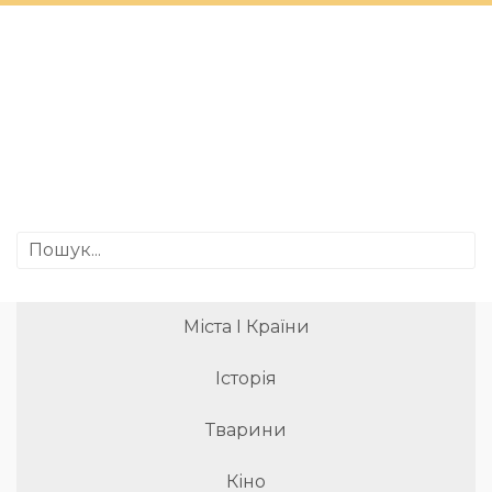
Міста І Країни
Історія
Тварини
Кіно