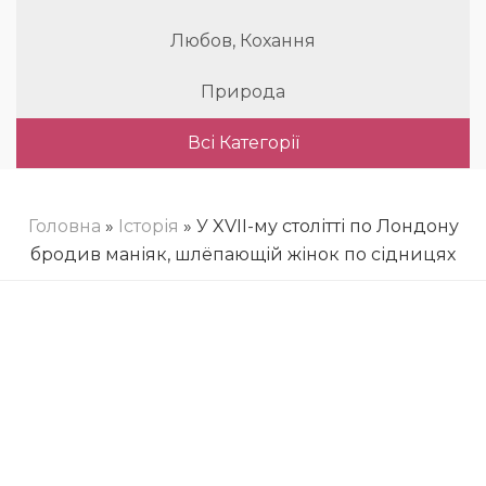
Любов, Кохання
Природа
Всі Категорії
Головна
»
Історія
» У XVII-му столітті по Лондону
бродив маніяк, шлёпающій жінок по сідницях