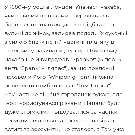
У 1680-му році в Лондоні з'явився нахаба,
який своїми витівками обурював всіх
благочестивих городян: він підбігав на
вулиці до жінок, задирав подоли їх суконь і
з силою бив їх по тій частині тіла, яку в
старовину називали дерьер. При цьому
нахаба ще й вигукував "Spanko!" (В пер. З
англ. "Spank" - "ляпас"), за що лондонці
прозвали його "Whipping Tom" (можна
перевести приблизно як "Том-Порка").
Найчастіше він бив городянок рукою, але
іноді користувався різками. Напади були
дуже стрімкими і відбувалися за частки
секунди - відшльопаю жертва навіть не
встигала зрозуміти, що сталося, а Том уже