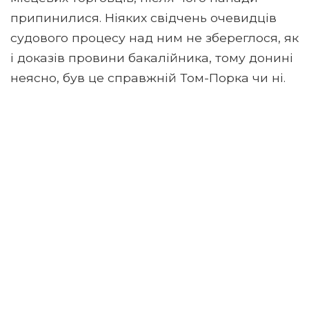
припинилися. Ніяких свідчень очевидців
судового процесу над ним не збереглося, як
і доказів провини бакалійника, тому донині
неясно, був це справжній Том-Порка чи ні.