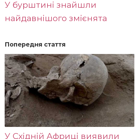
У бурштині знайшли
найдавнішого змієнята
Попередня стаття
У Східній Африці виявили