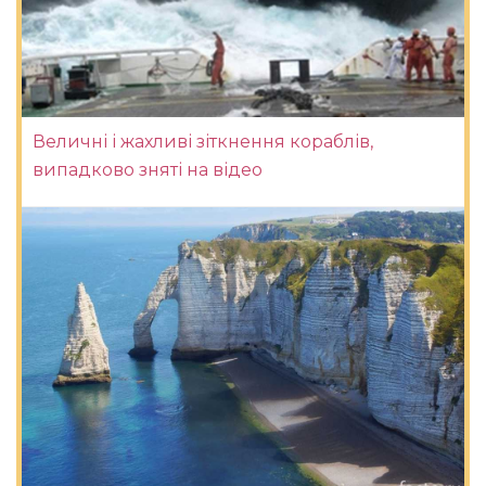
Величні і жахливі зіткнення кораблів,
випадково зняті на відео