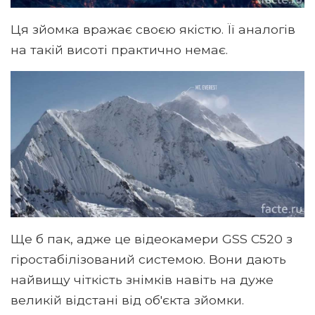
Ця зйомка вражає своєю якістю. Її аналогів
на такій висоті практично немає.
Ще б пак, адже це відеокамери GSS C520 з
гіростабілізований системою. Вони дають
найвищу чіткість знімків навіть на дуже
великій відстані від об'єкта зйомки.