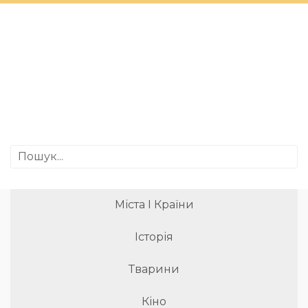
Міста І Країни
Історія
Тварини
Кіно