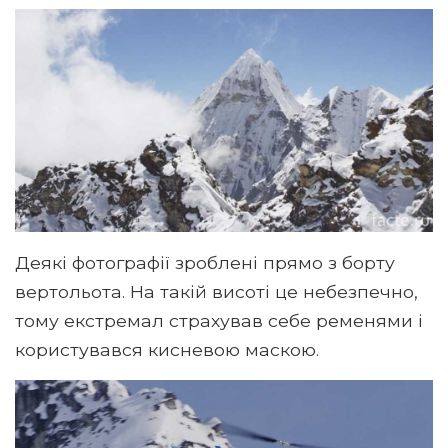
Деякі фотографії зроблені прямо з борту
вертольота. На такій висоті це небезпечно,
тому екстремал страхував себе ременями і
користувався кисневою маскою.