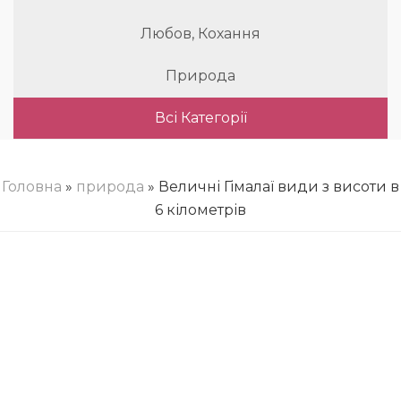
Любов, Кохання
Природа
Всі Категорії
Головна
»
природа
» Величні Гімалаї види з висоти в
6 кілометрів