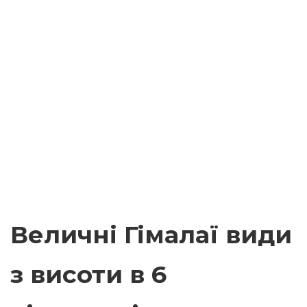
Величні Гімалаї види
з висоти в 6