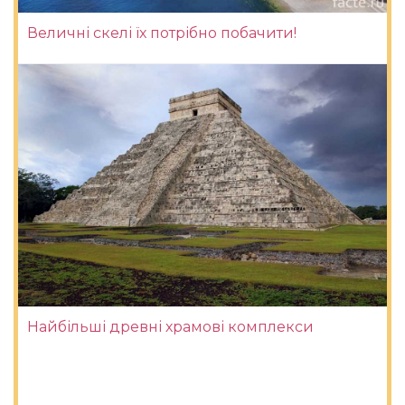
Величні скелі їх потрібно побачити!
Найбільші древні храмові комплекси