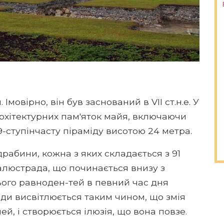
 Імовірно, він був заснований в VII ст.н.е. У
архітектурних пам'яток майя, включаючи
9-ступінчасту піраміду висотою 24 метра.
абини, кожна з яких складається з 91
алюстрада, що починається внизу з
ннього равноден-тей в певний час дня
ди висвітлюється таким чином, що змія
ей, і створюється ілюзія, що вона повзе.