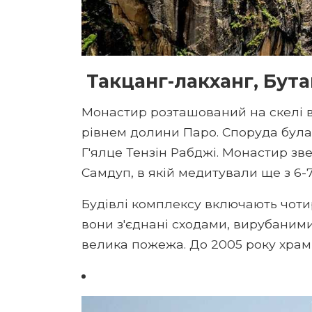
Такцанг-лакханг, Бута
Монастир розташований на скелі ви
рівнем долини Паро. Споруда була
Г'ялце Тензін Рабджі. Монастир зв
Самдуп, в якій медитували ще з 6-7
Будівлі комплексу включають чотир
вони з'єднані сходами, вирубаними 
велика пожежа. До 2005 року храм