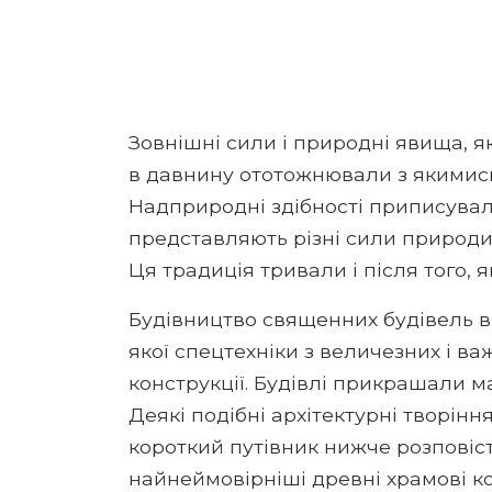
Зовнішні сили і природні явища, я
в давнину ототожнювали з якимис
Надприродні здібності приписувал
представляють різні сили природи
Ця традиція тривали і після того, я
Будівництво священних будівель в
якої спецтехніки з величезних і в
конструкції. Будівлі прикрашали 
Деякі подібні архітектурні творінн
короткий путівник нижче розповіст
найнеймовірніші древні храмові ко