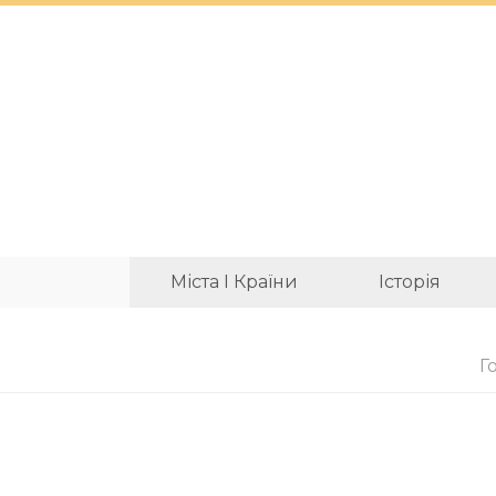
Міста І Країни
Історія
Г