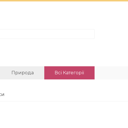
Природа
Всі Категорії
си