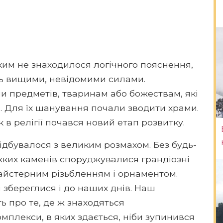
ким не знаходилося логічного пояснення,
ь вищими, невідомими силами.
и предметів, тваринам або божествам, які
. Для їх шанування почали зводити храми.
к в релігії почався новий етап розвитку.
ідбувалося з великим розмахом. Без будь-
ажких каменів споруджувалися грандіозні
майстерним різьбленням і орнаментом.
я збереглися і до наших днів. Наш
ь про те, де ж знаходяться
мплекси, в яких здається, ніби зупинився