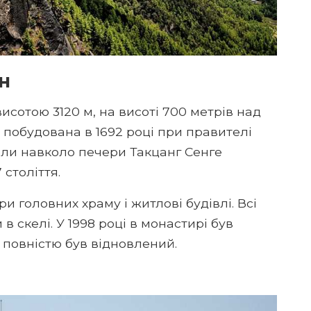
н
сотою 3120 м, на висоті 700 метрів над
 побудована в 1692 році при правителі
ели навколо печери Такцанг Сенге
 століття.
и головних храму і житлові будівлі. Всі
в скелі. У 1998 році в монастирі був
 повністю був відновлений.