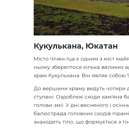
Кукулькана, Юкатан
Місто Чічен-Іца є одним з міст майя.
ньому збереглося кілька великих 
храм Кукулькана. Він являє собою 
До вершини храму ведуть чотири др
ступені. Оздоблює сходи кам'яна б
голови змії. У дні весняного і осі
балюстрада головних сходів пірамі
знаходить тіло, що формується з тін