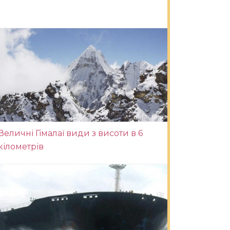
Величні Гімалаї види з висоти в 6
кілометрів