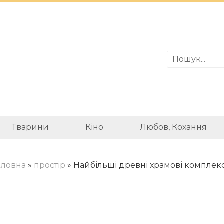
Тварини
Кіно
Любов, Кохання
оловна
»
простір
» Найбільші древні храмові комплек