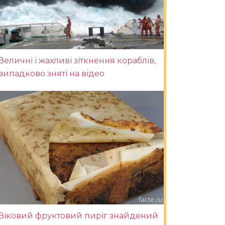
Величні і жахливі зіткнення кораблів,
випадково зняті на відео
Віковий фруктовий пиріг знайдений