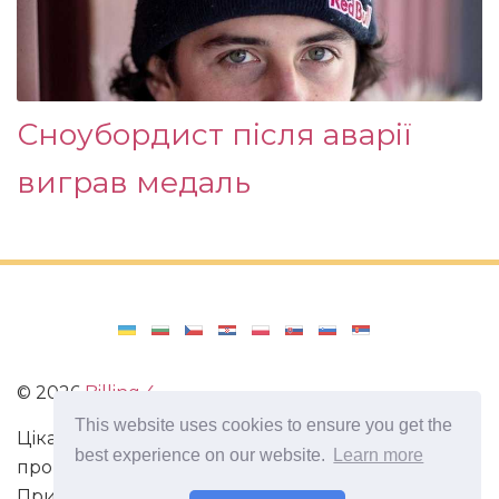
Сноубордист після аварії
виграв медаль
©
2026
Billing 4
This website uses cookies to ensure you get the
Цікаві та захоплюючі факти з усього світу. Статті
best experience on our website.
Learn more
про виживання в непередбачених ситуаціях.
Пригоди, маршрути і спосіб життя сучасного