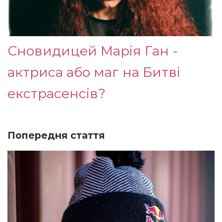
Сновидицей Марія Ган -
актриса або маг на Битві
екстрасенсів?
Попередня стаття