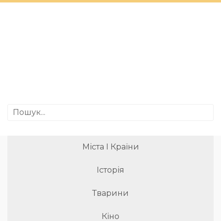
Міста І Країни
Історія
Тварини
Кіно