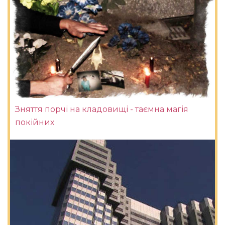
Зняття порчі на кладовищі - таємна магія
покійних