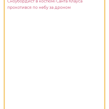
Сноубордист в костюмі Санта Клауса
прокотився по небу за дроном