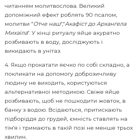
читанням молитвослова. Великий
допоміжний ефект роблять 90 псалом,
молитви "
Отче наш
","
Акафіст до Архангела
Михаїла
". У кінці ритуалу яйце акуратно
розбивають в воду, досліджують і
викидають в унітаз.
4. Якщо прокатати яєчко по собі складно, а
покликати на допомогу доброзичливу
людину не виходить, користуються
альтернативної методикою. Свіже яйце
розбивають, щоб не пошкодити жовток, в
банку з водою. Всідаються, притискають
підборіддя до грудей, ємність ставлять на
тім'я і тримають в такій позі не менше трьох
хвилин.