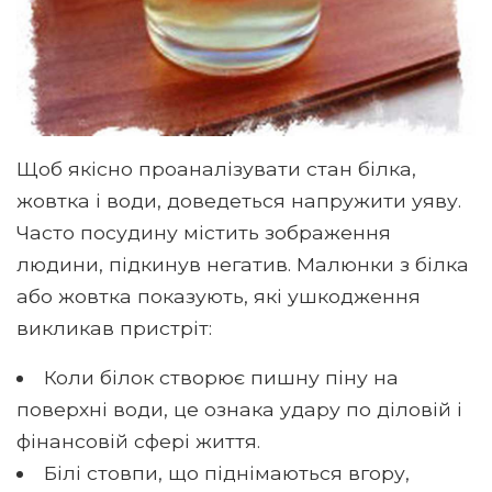
Щоб якісно проаналізувати стан білка,
жовтка і води, доведеться напружити уяву.
Часто посудину містить зображення
людини, підкинув негатив. Малюнки з білка
або жовтка показують, які ушкодження
викликав пристріт:
Коли білок створює пишну піну на
поверхні води, це ознака удару по діловій і
фінансовій сфері життя.
Білі стовпи, що піднімаються вгору,