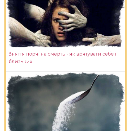
Зняття порчі на смерть - як врятувати себе і
близьких