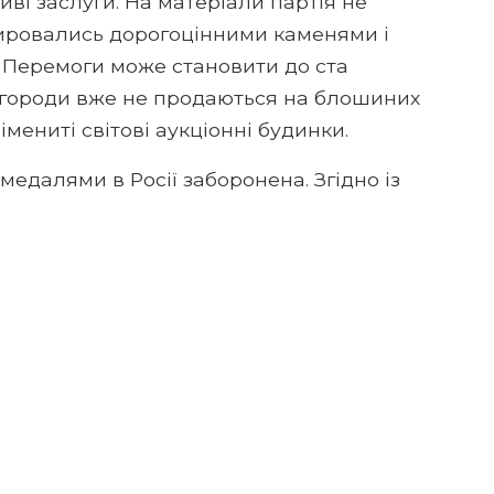
ві заслуги. На матеріали партія не
ировались дорогоцінними каменями і
 Перемоги може становити до ста
нагороди вже не продаються на блошиних
імениті світові аукціонні будинки.
медалями в Росії заборонена. Згідно із