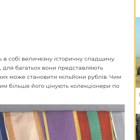
ь в собі величезну історичну спадщину.
ї, для багатьох вони представляють
 них може становити мільйони рублів. Чим
тим більше його цінують колекціонери по