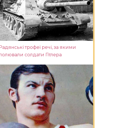
Радянські трофеї речі, за якими
полювали солдати Гітлера