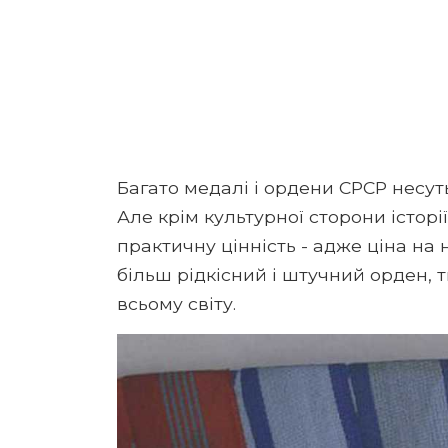
Багато медалі і ордени СРСР несут
Але крім культурної сторони історі
практичну цінність - адже ціна на
більш рідкісний і штучний орден, 
всьому світу.