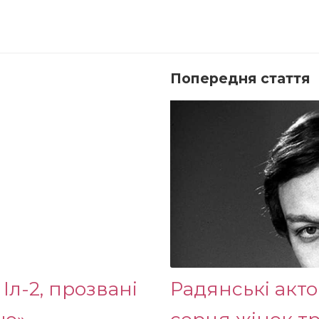
Попередня стаття
л-2, прозвані
Радянські акт