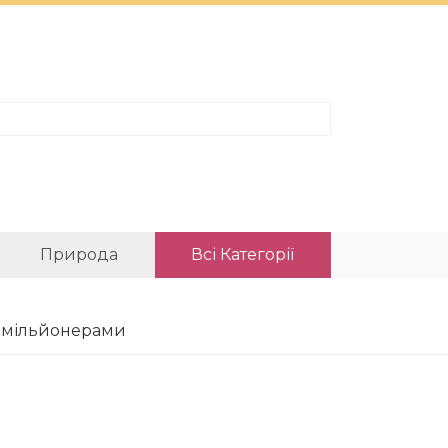
Природа
Всі Категорії
в мільйонерами