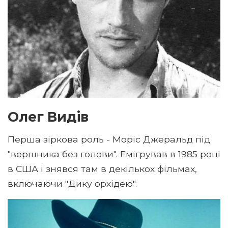
Олег Видів
Перша зіркова роль - Моріс Джеральд під
"вершника без голови". Емігрував в 1985 році
в США і знявся там в декількох фільмах,
включаючи "Дику орхідею".