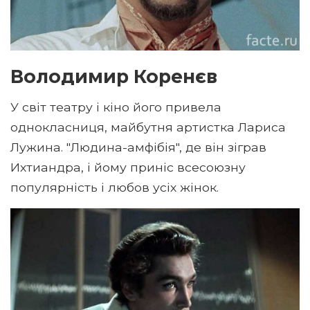
Володимир Коренєв
У світ театру і кіно його привела
однокласниця, майбутня артистка Лариса
Лужина. "Людина-амфібія", де він зіграв
Ихтиандра, і йому приніс всесоюзну
популярність і любов усіх жінок.