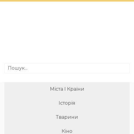
Міста І Країни
Історія
Тварини
Кіно