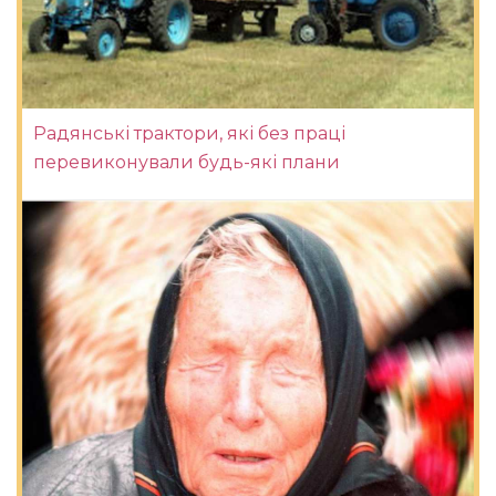
Радянські трактори, які без праці
перевиконували будь-які плани