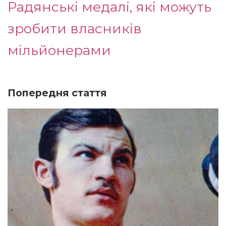
Радянські медалі, які можуть
зробити власників
мільйонерами
Попередня стаття