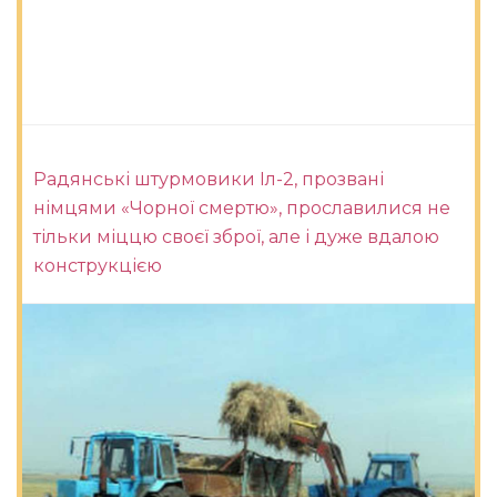
Радянські штурмовики Іл-2, прозвані
німцями «Чорної смертю», прославилися не
тільки міццю своєї зброї, але і дуже вдалою
конструкцією