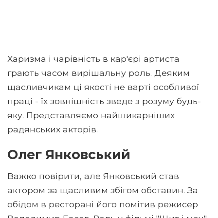
Харизма і чарівність в кар'єрі артиста
грають часом вирішальну роль. Деяким
щасливчикам ці якості не варті особливої ​​
праці - їх зовнішність зведе з розуму будь-
яку. Представляємо найшикарніших
радянських акторів.
Олег Янковський
Важко повірити, але Янковський став
актором за щасливим збігом обставин. За
обідом в ресторані його помітив режисер