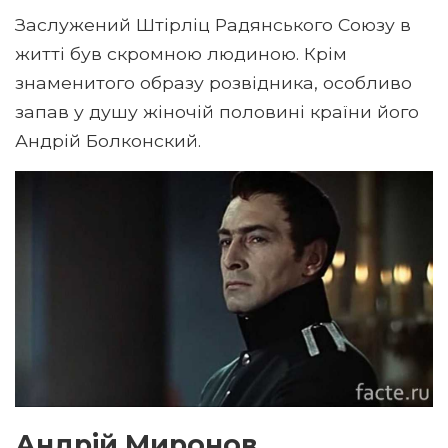
Заслужений Штірліц Радянського Союзу в
житті був скромною людиною. Крім
знаменитого образу розвідника, особливо
запав у душу жіночій половині країни його
Андрій Болконский.
Андрій Миронов