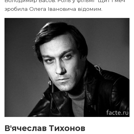
Володимир Басов. Роль у фільмі "Щит і меч"
зробила Олега Івановича відомим.
В'ячеслав Тихонов