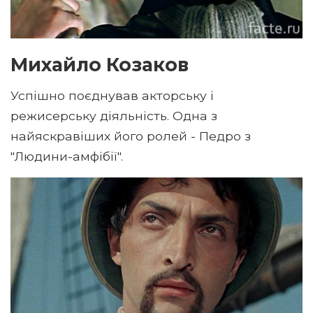
Михайло Козаков
Успішно поєднував акторську і
режисерську діяльність. Одна з
найяскравіших його ролей - Педро з
"Людини-амфібії".