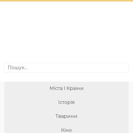
Міста І Країни
Історія
Тварини
Кіно