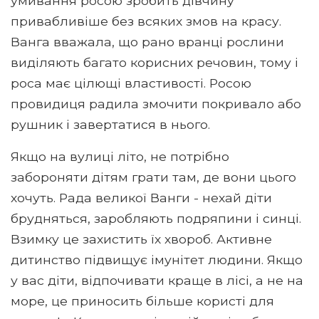
умивання росою зробить дівчину
привабливіше без всяких змов на красу.
Ванга вважала, що рано вранці рослини
виділяють багато корисних речовин, тому і
роса має цілющі властивості. Росою
провидиця радила змочити покривало або
рушник і завертатися в нього.
Якщо на вулиці літо, не потрібно
забороняти дітям грати там, де вони цього
хочуть. Рада великої Ванги - нехай діти
брудняться, заробляють подряпини і синці.
Взимку це захистить їх хвороб. Активне
дитинство підвищує імунітет людини. Якщо
у вас діти, відпочивати краще в лісі, а не на
море, це приносить більше користі для