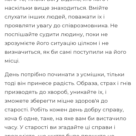
наскільки вище знаходиться. Вмійте
слухати інших людей, поважати їх і
проявляти увагу до співрозмовника. Не
поспішайте судити людину, поки не
зрозумієте його ситуацію цілком і не
визначиться, як би самі поступили на його
місці.
День потрібно починати з усмішки, тільки
тоді він принесе радість. Образа, страх і гнів
призводять до хвороб, уникайте їх, і
зможете зберегти міцне здоров'я до
старості. Робіть кожен день добру справу,
хоча б одне, таке, на яке вам би вистачило
часу. У старості ви згадайте ці справи і
зрозумієте, що життя було прожите не