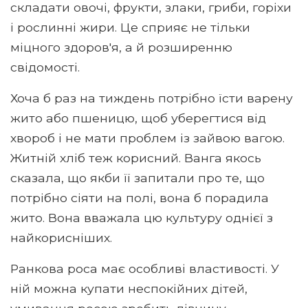
складати овочі, фрукти, злаки, гриби, горіхи
і рослинні жири. Це сприяє не тільки
міцного здоров'я, а й розширенню
свідомості.
Хоча б раз на тиждень потрібно їсти варену
жито або пшеницю, щоб уберегтися від
хвороб і не мати проблем із зайвою вагою.
Житній хліб теж корисний. Ванга якось
сказала, що якби її запитали про те, що
потрібно сіяти на полі, вона б порадила
жито. Вона вважала цю культуру однієї з
найкорисніших.
Ранкова роса має особливі властивості. У
ній можна купати неспокійних дітей,