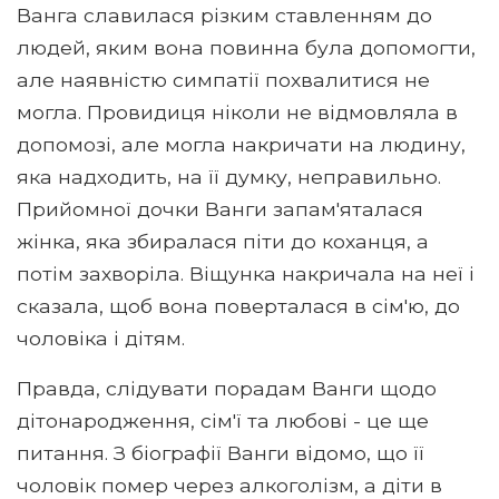
Ванга славилася різким ставленням до
людей, яким вона повинна була допомогти,
але наявністю симпатії похвалитися не
могла. Провидиця ніколи не відмовляла в
допомозі, але могла накричати на людину,
яка надходить, на її думку, неправильно.
Прийомної дочки Ванги запам'яталася
жінка, яка збиралася піти до коханця, а
потім захворіла. Віщунка накричала на неї і
сказала, щоб вона поверталася в сім'ю, до
чоловіка і дітям.
Правда, слідувати порадам Ванги щодо
дітонародження, сім'ї та любові - це ще
питання. З біографії Ванги відомо, що її
чоловік помер через алкоголізм, а діти в