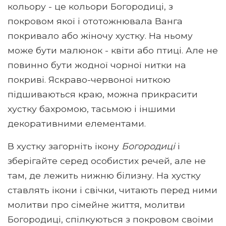
кольору - це кольори Богородиці, з
покровом якої і ототожнювала Ванга
покривало або жіночу хустку. На ньому
може бути малюнок - квіти або птиці. Але не
повинно бути жодної чорної нитки на
покриві. Яскраво-червоної ниткою
підшиваються краю, можна прикрасити
хустку бахромою, тасьмою і іншими
декоративними елементами.
В хустку загорніть ікону
Богородиці
і
зберігайте серед особистих речей, але не
там, де лежить нижню білизну. На хустку
ставлять ікони і свічки, читають перед ними
молитви про сімейне життя, молитви
Богородиці, спілкуються з покровом своїми