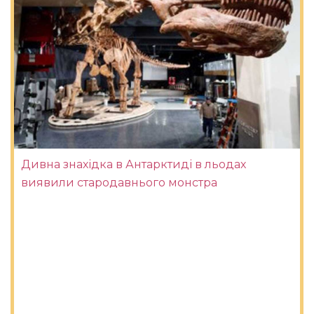
Дивна знахідка в Антарктиді в льодах
виявили стародавнього монстра