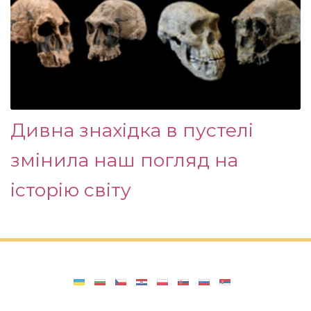
Дивна знахідка в пустелі
змінила наш погляд на
історію світу