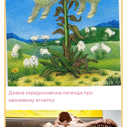
Дивна середньовічна легенда про
овочевому ягнятко