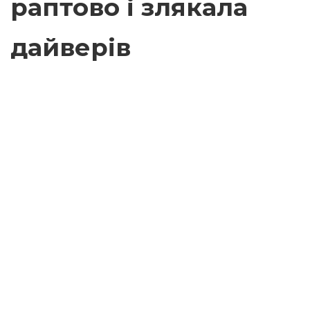
раптово і злякала
дайверів