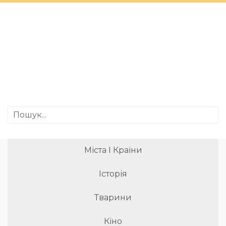
Міста І Країни
Історія
Тварини
Кіно