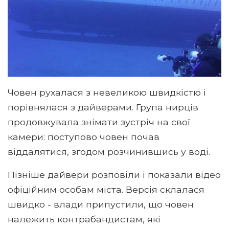
Човен рухалася з невеликою швидкістю і
порівнялася з дайверами. Група нирців
продовжувала знімати зустріч на свої
камери: поступово човен почав
віддалятися, згодом розчинившись у воді.
Пізніше дайвери розповіли і показали відео
офіційним особам міста. Версія склалася
швидко - влади припустили, що човен
належить контрабандистам, які