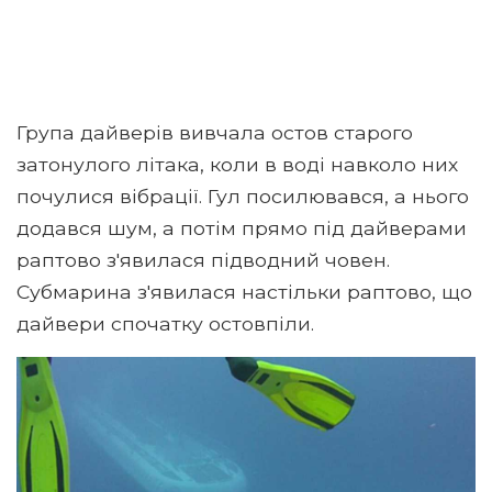
Група дайверів вивчала остов старого
затонулого літака, коли в воді навколо них
почулися вібрації. Гул посилювався, а нього
додався шум, а потім прямо під дайверами
раптово з'явилася підводний човен.
Субмарина з'явилася настільки раптово, що
дайвери спочатку остовпіли.