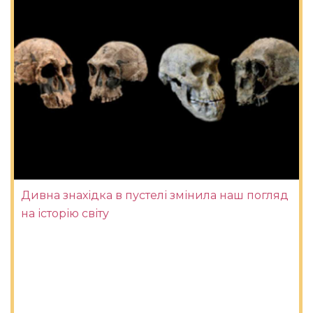
Дивна знахідка в пустелі змінила наш погляд
на історію світу