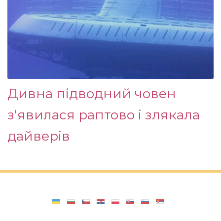
Дивна підводний човен
з'явилася раптово і злякала
дайверів