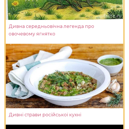
Дивна середньовічна легенда про
овочевому ягнятко
Дивні страви російської кухні