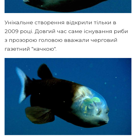
Унікальне створення відкрили тільки в
2009 році. Довгий час саме існування риби
з прозорою головою вважали черговий
газетний "качкою".