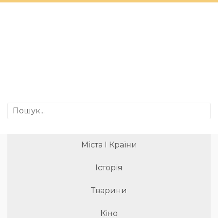
Міста І Країни
Історія
Тварини
Кіно