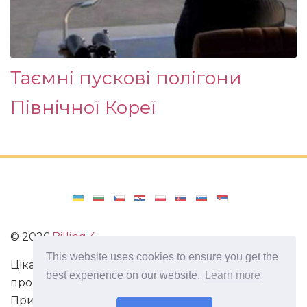
Таємні пускові полігони
Північної Кореї
©
2026
Billing 4
This website uses cookies to ensure you get the
Цікаві та захоплюючі факти з усього світу. Статті
best experience on our website.
Learn more
про виживання в непередбачених ситуаціях.
Пригоди, маршрути і спосіб життя сучасного