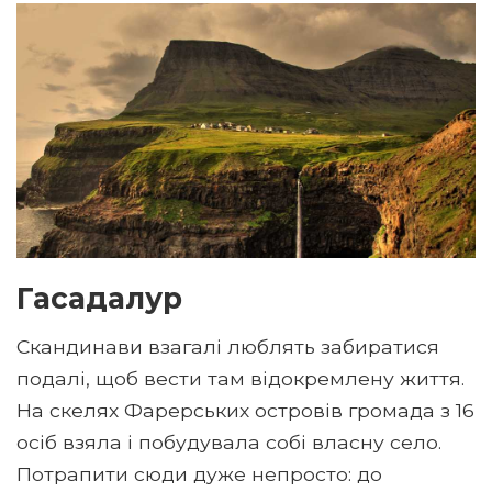
Гасадалур
Скандинави взагалі люблять забиратися
подалі, щоб вести там відокремлену життя.
На скелях Фарерських островів громада з 16
осіб взяла і побудувала собі власну село.
Потрапити сюди дуже непросто: до