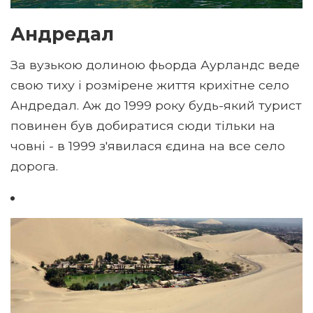
Андредал
За вузькою долиною фьорда Аурландс веде
свою тиху і розмірене життя крихітне село
Андредал. Аж до 1999 року будь-який турист
повинен був добиратися сюди тільки на
човні - в 1999 з'явилася єдина на все село
дорога.