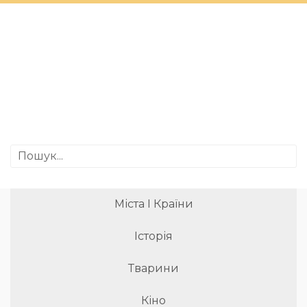
Міста І Країни
Історія
Тварини
Кіно