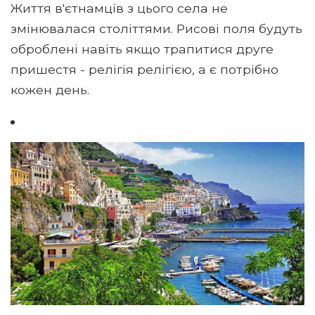
Життя в'єтнамців з цього села не
змінювалася століттями. Рисові поля будуть
оброблені навіть якщо трапитися друге
пришестя - релігія релігією, а є потрібно
кожен день.