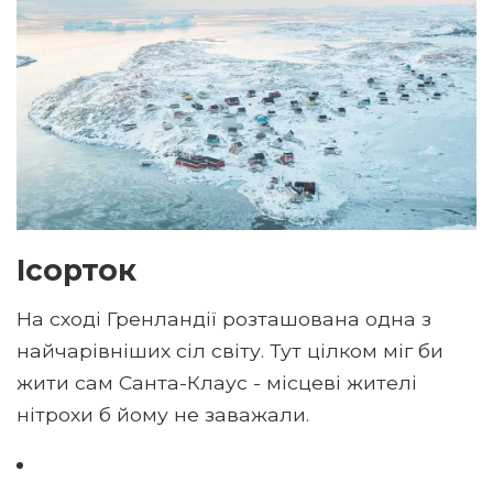
Ісорток
На сході Гренландії розташована одна з
найчарівніших сіл світу. Тут цілком міг би
жити сам Санта-Клаус - місцеві жителі
нітрохи б йому не заважали.