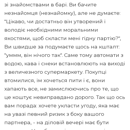
зі знайомствами в барі. Ви бачите
незнайомця (незнайомку), але не думаєте:
"Цікаво, чи достатньо він утворений і
володіє необхідними моральними
якостями, щоб скласти мені гідну партію?",
Ви швидше за подумаєте щось на кшталт:
"уммм, він нічого так". Саме тому автомати з
водою, кава і снеки встановлюють на виході
з величезного супермаркету. Покупці
втомилися, їм хочеться пити і є, вони
хапають все, не замислюючись про те, що
це коштує невиправдано дорого. Так що ось
вам порада: хочете укласти угоду, яка має
на увазі певний ризик з боку вашого
партнера, - на діловій вечері має бути