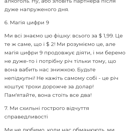
алкоголь. Ну, або зловіть партнера після
дуже напруженого дня.
6. Магія цифри 9
Ми всі знаємо цю фішку: всього за $ 1,99. Це
те ж саме, що і $ 2! Ми розуміємо це, але
магія цифри 9 продовжує діяти, і ми беремо
не дуже-то і потрібну річ тільки тому, що
вона вабить нас знижкою. Будьте
непідкупні! Не кажіть самому собі - це річ
коштує трохи дорожче за долар!
Пам'ятайте, вона стоїть все два!
7. Ми схильні гострого відчуття
справедливості
Ми не любимо, коли нас обманюють, ми