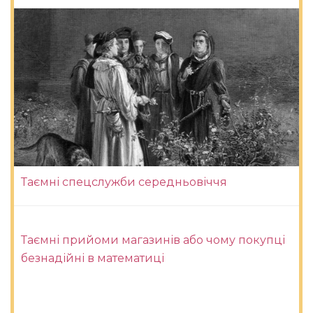
Таємні спецслужби середньовіччя
Таємні прийоми магазинів або чому покупці
безнадійні в математиці