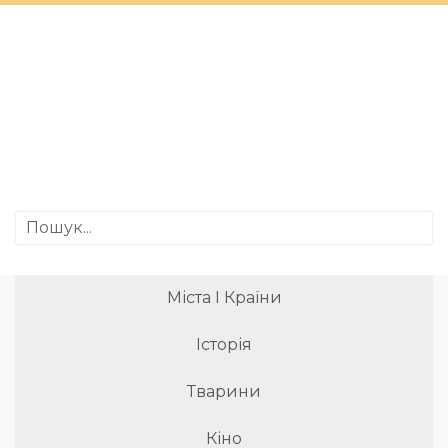
Міста І Країни
Історія
Тварини
Кіно