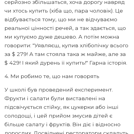
серйозно збільшаться, хоча дорогу навряд
чи хтось купить (хіба що, пара чоловік). Це
відбувається тому, що ми не відчуваємо
реальної цінності речей, а так здається, що
ми купуємо дуже дешево. А потім можна
говорити: "Уявляєш, купив хлібопічку всього
за $ 279! А там стояла така ж майже, але за
$ 429! І який дурень її купить!" Гарна історія.
4. Ми робимо те, що нам говорять
У школі був проведений експеримент.
Фрукти і салати були виставлені на
підсвічується стійку, як цукерки або інші
солодощі, і цей прийом змусив дітей є
більше салату і фруктів. Він діє і відносно
дорослих. Досвідчені ресторатори складуть