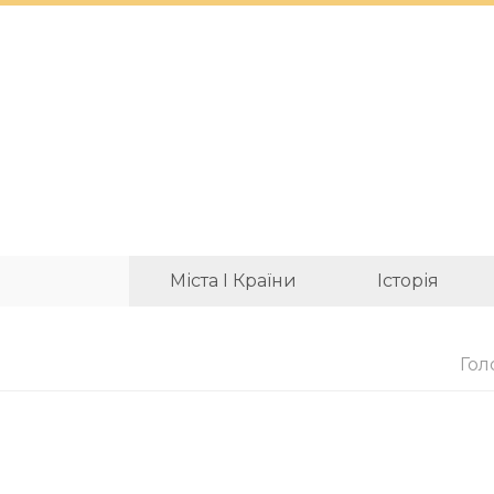
Міста І Країни
Історія
Гол