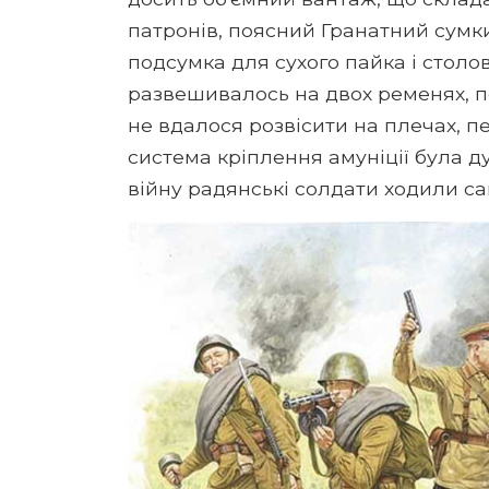
патронів, поясний Гранатний сумки,
подсумка для сухого пайка і столов
развешивалось на двох ременях, пе
не вдалося розвісити на плечах, п
система кріплення амуніції була д
війну радянські солдати ходили са