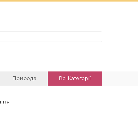
Природа
Всі Категорії
іття