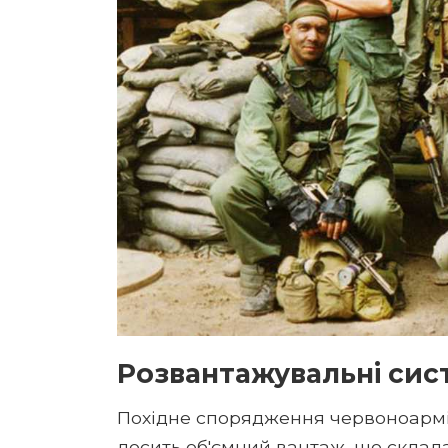
Розвантажувальні сис
Похідне спорядження червоноармій
досить об'ємний вантаж, що склада