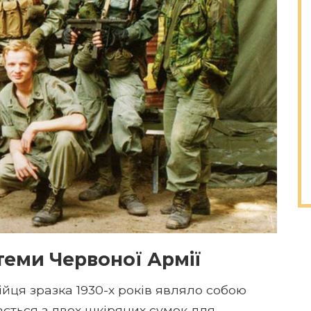
теми Червоної Армії
ця зразка 1930-х років являло собою
ється з двох шкіряних сумок для