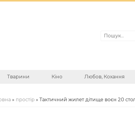
Тварини
Кіно
Любов, Кохання
овна
»
простір
» Тактичний жилет дітище воєн 20 стол