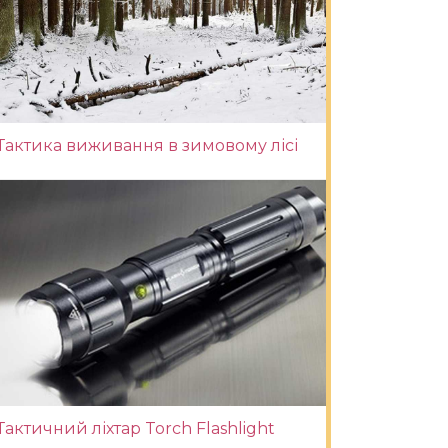
Тактика виживання в зимовому лісі
Тактичний ліхтар Torch Flashlight