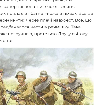
 саперної лопатки в чохлі, фляги,
их приладів і багнет-ножа в піхвах. Все це
рекинутих через плечі навхрест. Все, що
ередбачалося нести в речмішку. Така
уже незручною, проте всю Другу світову
ме так.