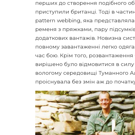
перших до створення подібного об'
приступили британці. Тоді в части
pattern webbing, яка представлял
ременя з пряжками, пару підсумків і
додаткових вантажів. Новизна сист
повному завантаженні легко одягала
час бою. Крім того, розвантаження 
вирішено було відмовитися в силу ї
вологому середовищі Туманного Ал
проіснувала без змін аж до початку