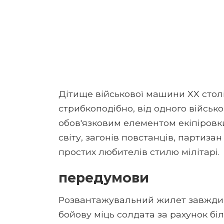
Дітище військової машини XX стол
стрибкоподібно, від одного військо
обов'язковим елементом екіпіровк
світу, загонів повстанців, партизан 
простих любителів стилю мілітарі.
передумови
Розвантажувальний жилет завжди с
бойову міць солдата за рахунок бі