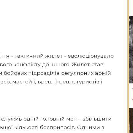
іття - тактичний жилет - еволюціонувало
вого конфлікту до іншого. Жилет став
и бойових підрозділів регулярних армій
всіх мастей і, врешті-решт, туристів і
лужив одній головній меті - збільшити
льшої кількості боєприпасів. Одними з