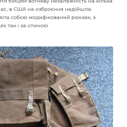
ти бійцям вогневу незалежність на кілька
 час, в США на озброєння надійшла
яла собою модифікований рюкзак, з
х так і за спиною.