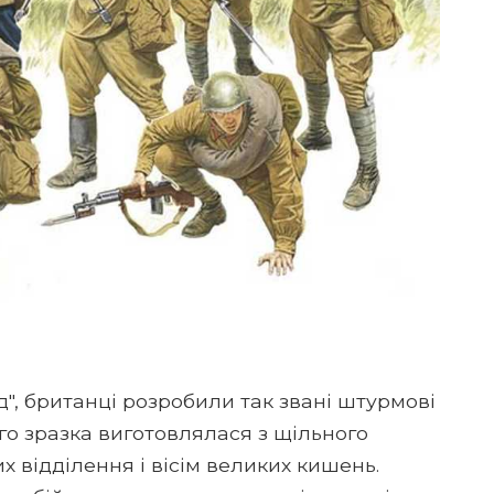
", британці розробили так звані штурмові
ого зразка виготовлялася з щільного
х відділення і вісім великих кишень.