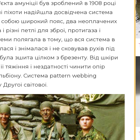
єкта амуніції був зроблений в 1908 році
ні піхоти надійшла досвідчена система
а собою широкий пояс, два неоплачених
 різні петлі для зброї, протигаза і
еми полягала в тому, що вся система в
ся і знімалася і не сковував рухів під
була зшита цілком з брезенту. Від шкіри
ї тяжіння і нездатності чинити опір
ьбіону. Система pattern webbing
 Другої світової.