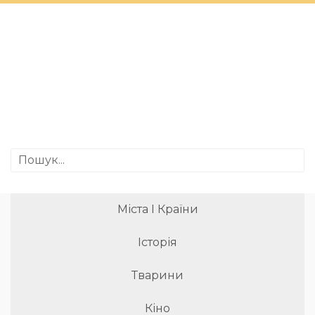
Міста І Країни
Історія
Тварини
Кіно