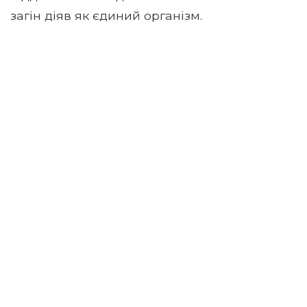
загін діяв як єдиний організм.