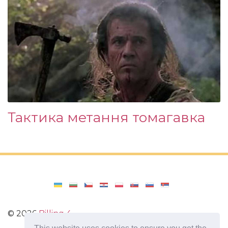
Тактика метання томагавка
©
2026
Billing 4