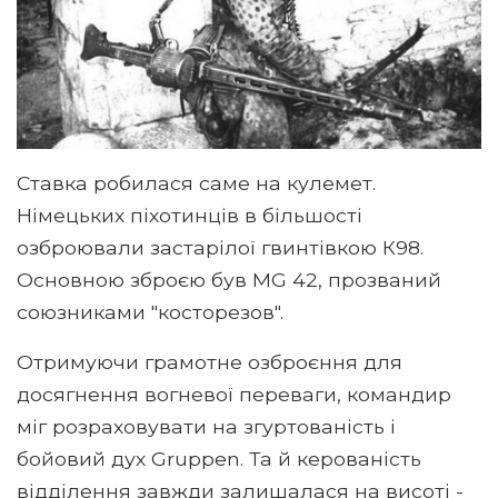
Ставка робилася саме на кулемет.
Німецьких піхотинців в більшості
озброювали застарілої гвинтівкою К98.
Основною зброєю був MG 42, прозваний
союзниками "косторезов".
Отримуючи грамотне озброєння для
досягнення вогневої переваги, командир
міг розраховувати на згуртованість і
бойовий дух Gruppen. Та й керованість
відділення завжди залишалася на висоті -