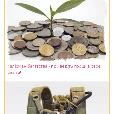
Талісман багатства - приведіть гроші в своє
життя!