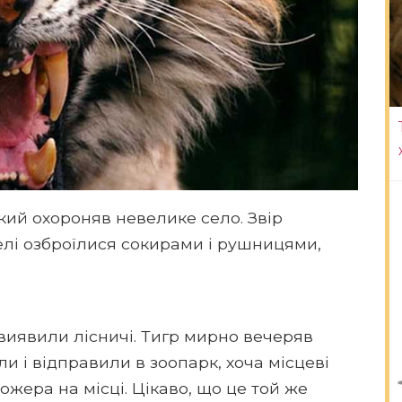
який охороняв невелике село. Звір
елі озброїлися сокирами і рушницями,
 виявили лісничі. Тигр мирно вечеряв
 і відправили в зоопарк, хоча місцеві
жера на місці. Цікаво, що це той же