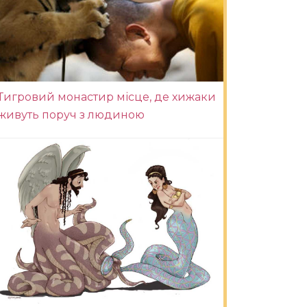
Тигровий монастир місце, де хижаки
живуть поруч з людиною