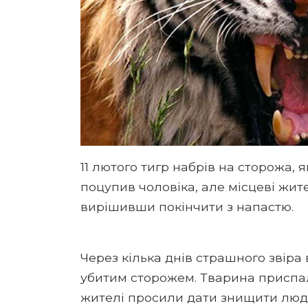
11 лютого тигр набрів на сторожа, 
поцупив чоловіка, але місцеві жит
вирішивши покінчити з напастю.
Через кілька днів страшного звіра
убитим сторожем. Тварина приспали
жителі просили дати знищити людо