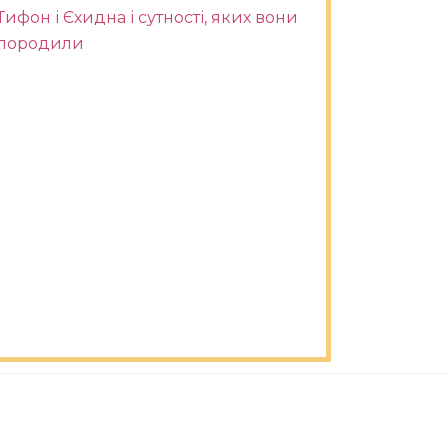
Тифон і Єхидна і сутності, яких вони
породили