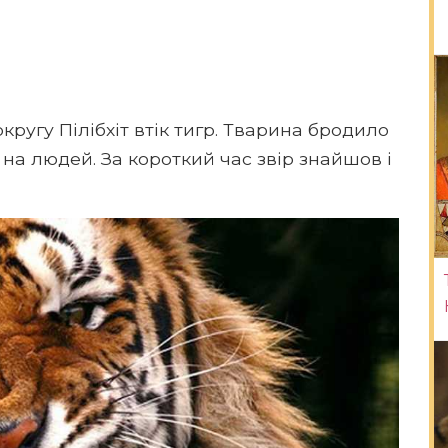
округу Пілібхіт втік тигр. Тварина бродило
 на людей. За короткий час звір знайшов і