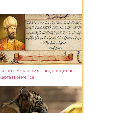
Тигри в Антарктиді загадки дивної
Карта Пірі Рейса