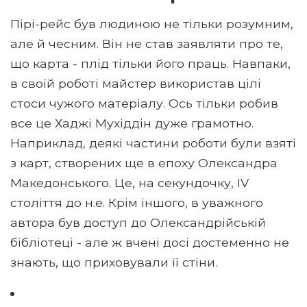
Пірі-рейс був людиною не тільки розумним,
але й чесним. Він не став заявляти про те,
що карта - плід тільки його праць. Навпаки,
в своїй роботі майстер використав цілі
стоси чужого матеріалу. Ось тільки робив
все це Хаджі Мухіддін дуже грамотно.
Наприклад, деякі частини роботи були взяті
з карт, створених ще в епоху Олександра
Македонського. Це, на секундочку, IV
століття до н.е. Крім іншого, в уважного
автора був доступ до Олександрійській
бібліотеці - але ж вчені досі достеменно не
знають, що приховували її стіни.