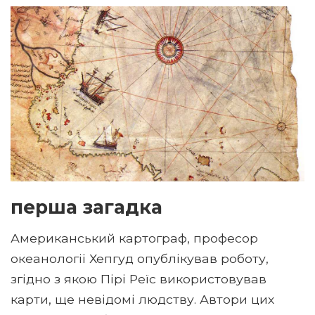
перша загадка
Американський картограф, професор
океанології Хепгуд опублікував роботу,
згідно з якою Пірі Реїс використовував
карти, ще невідомі людству. Автори цих