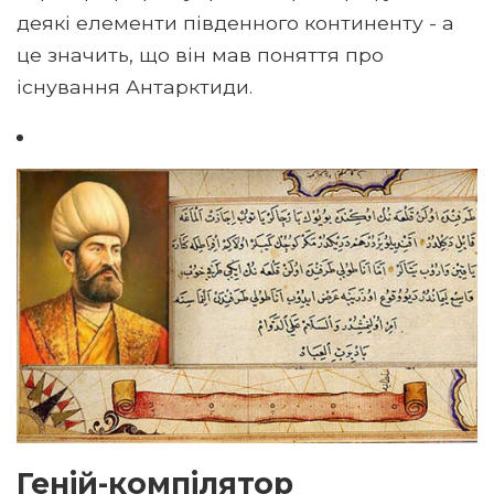
деякі елементи південного континенту - а
це значить, що він мав поняття про
існування Антарктиди.
Геній-компілятор