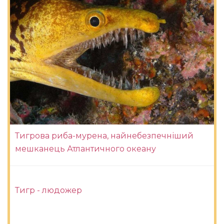
Тигрова риба-мурена, найнебезпечніший
мешканець Атлантичного океану
Тигр - людожер