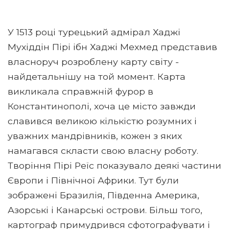
У 1513 році турецький адмірал Хаджі
Мухіддін Пірі ібн Хаджі Мехмед представив
власноруч розроблену карту світу -
найдетальнішу на той момент. Карта
викликала справжній фурор в
Константинополі, хоча це місто завжди
славився великою кількістю розумних і
уважних мандрівників, кожен з яких
намагався скласти свою власну роботу.
Творіння Пірі Реїс показувало деякі частини
Європи і Північної Африки. Тут були
зображені Бразилія, Південна Америка,
Азорські і Канарські острови. Більш того,
картограф примудрився сфотографувати і