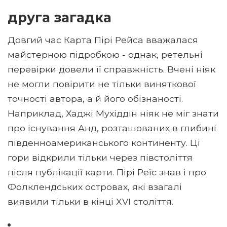
друга загадка
Довгий час Карта Пірі Рейса вважалася
майстерною підробкою - однак, ретельні
перевірки довели її справжність. Вчені ніяк
не могли повірити не тільки виняткової
точності автора, а й його обізнаності.
Наприклад, Хаджі Мухіддін ніяк не міг знати
про існування Анд, розташованих в глибині
південноамериканського континенту. Ці
гори відкрили тільки через півстоліття
після публікації карти. Пірі Реїс знав і про
Фолклендських островах, які взагалі
виявили тільки в кінці XVI століття.