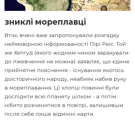
зниклі мореплавці
Втім, вчені вже запропонували розгадку
неймовірною інформованості Пірі Реїс. Той
же Хепгуд (якого жодним чином зарахувати
до лжевчення не можна) заявляє, що єдине
прийнятне пояснення - існування якогось
доісторичного народу, неабияк набив руку
в мореплавання. Ці хлопці повинні були
дослідити всю планету цілком - а потім
нібито розчинитися в повітрі, залишивши
після себе лише відмінні карти.