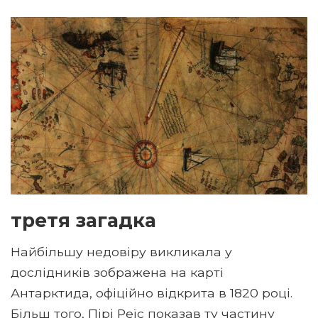
третя загадка
Найбільшу недовіру викликала у
дослідників зображена на карті
Антарктида, офіційно відкрита в 1820 році.
Більш того, Пірі Реїс показав ту частину