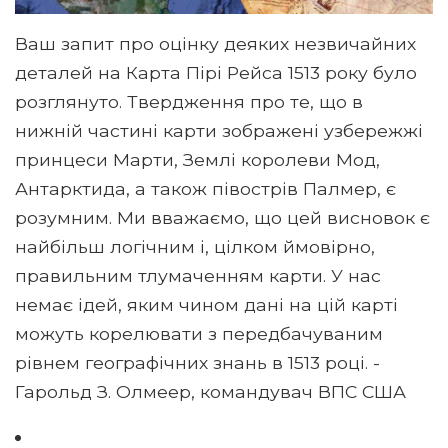
Ваш запит про оцінку деяких незвичайних
деталей на Карта Пірі Рейса 1513 року було
розглянуто. Твердження про те, що в
нижній частині карти зображені узбережжі
принцеси Марти, Землі королеви Мод,
Антарктида, а також півострів Палмер, є
розумним. Ми вважаємо, що цей висновок є
найбільш логічним і, цілком ймовірно,
правильним тлумаченням карти. У нас
немає ідей, яким чином дані на цій карті
можуть корелювати з передбачуваним
рівнем географічних знань в 1513 році. -
Гарольд З. Олмеер, командувач ВПС США