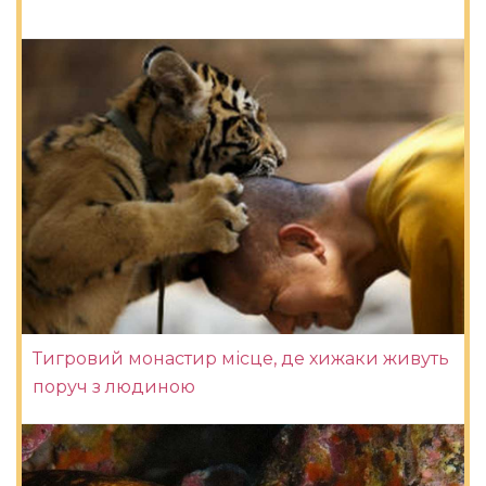
Тигровий монастир місце, де хижаки живуть
поруч з людиною