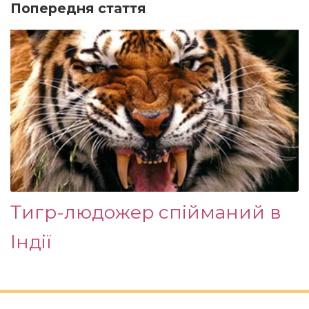
Попередня стаття
Тигр-людожер спійманий в
Індії