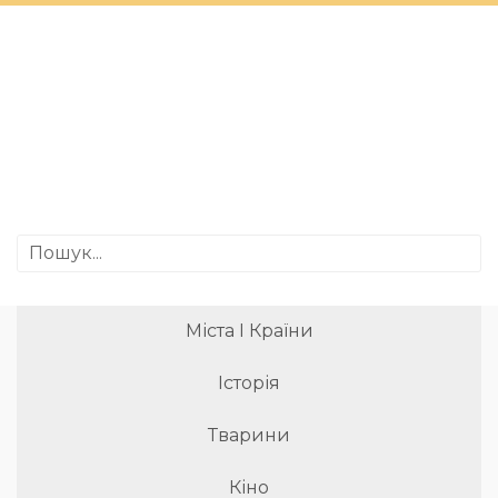
Міста І Країни
Історія
Тварини
Кіно