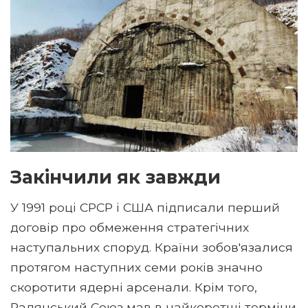
Закінчили як завжди
У 1991 році СРСР і США підписали перший
договір про обмеження стратегічних
наступальних споруд. Країни зобов'язалися
протягом наступних семи років значно
скоротити ядерні арсенали. Крім того,
Радянський Союз мав в найкоротші терміни