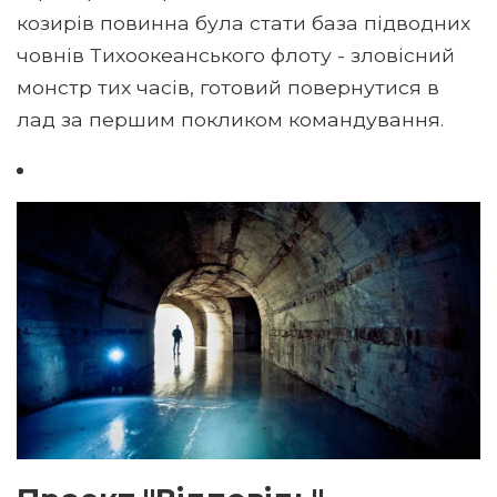
козирів повинна була стати база підводних
човнів Тихоокеанського флоту - зловісний
монстр тих часів, готовий повернутися в
лад за першим покликом командування.