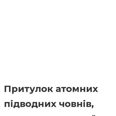
Притулок атомних
підводних човнів,