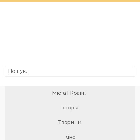
Міста І Країни
Історія
Тварини
Кіно