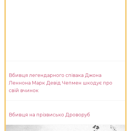
Вбивця легендарного співака Джона
Леннона Марк Девід Чепмен шкодує про
свій вчинок
Вбивця на прізвисько Дроворуб