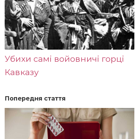
Убихи самі войовничі горці
Кавказу
Попередня стаття