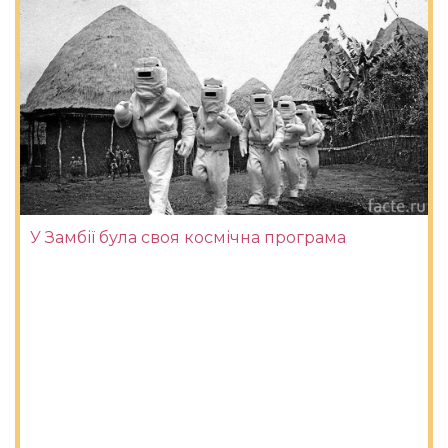
У Замбії була своя космічна програма