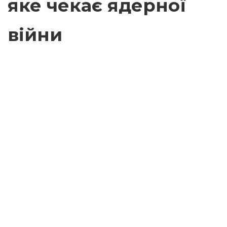
яке чекає ядерної
війни