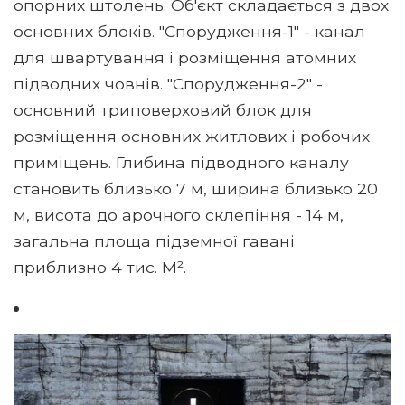
опорних штолень. Об'єкт складається з двох
основних блоків. "Спорудження-1" - канал
для швартування і розміщення атомних
підводних човнів. "Спорудження-2" -
основний триповерховий блок для
розміщення основних житлових і робочих
приміщень. Глибина підводного каналу
становить близько 7 м, ширина близько 20
м, висота до арочного склепіння - 14 м,
загальна площа підземної гавані
приблизно 4 тис. М².