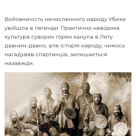
Войовничість нечисленного народу Убихи
увійшла в легенди. Практично невідома
культура суворих горян канула в Лету
давним-давно, але історія народу, чимось
нагадував спартанців, залишається
назавжди.