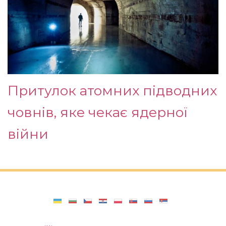
Притулок атомних підводних
човнів, яке чекає ядерної
війни