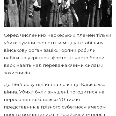
Серед численних черкеських племен тільки
убихи зуміли сколотити міцну і стабільну
військову організацію. Горяни робили
набіги на укріплені фортеці і часто брали
верх навіть над переважаючими силами
захисників.
До 1864 року підійшла до кінця Кавказька
війна. Убихи були змушені погодитися на
переселення: близько 70 тисяч
представників грізного субетносу з часом
просто розчинилися в Російській імперії і