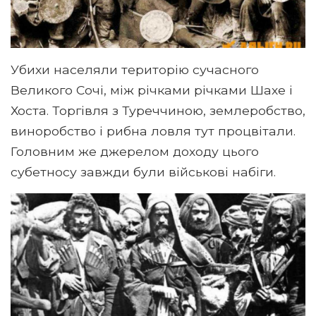
Убихи населяли територію сучасного
Великого Сочі, між річками річками Шахе і
Хоста. Торгівля з Туреччиною, землеробство,
виноробство і рибна ловля тут процвітали.
Головним же джерелом доходу цього
субетносу завжди були військові набіги.