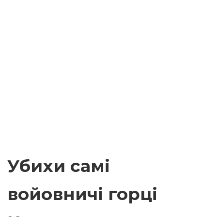
Убихи самі
войовничі горці