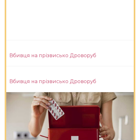
Вбивця на прізвисько Дроворуб
Вбивця на прізвисько Дроворуб