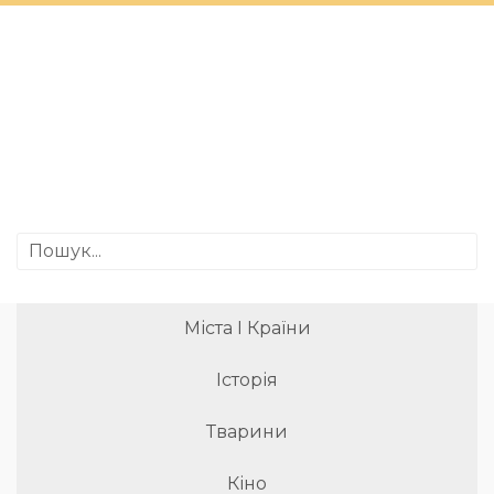
Міста І Країни
Історія
Тварини
Кіно