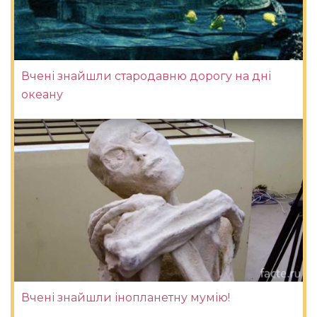
Вчені знайшли стародавню дорогу на дні
океану
Вчені знайшли інопланетну мумію!