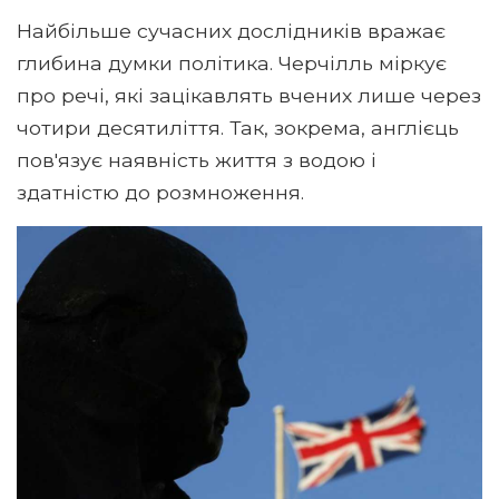
Найбільше сучасних дослідників вражає
глибина думки політика. Черчілль міркує
про речі, які зацікавлять вчених лише через
чотири десятиліття. Так, зокрема, англієць
пов'язує наявність життя з водою і
здатністю до розмноження.