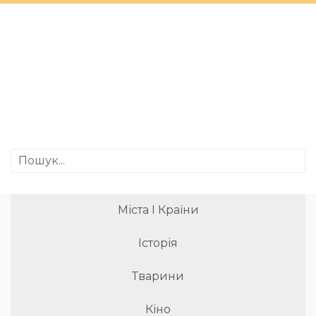
Міста І Країни
Історія
Тварини
Кіно