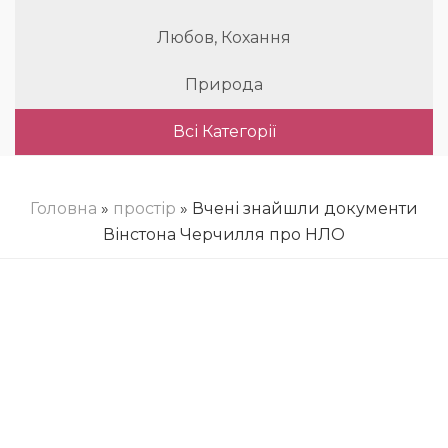
Любов, Кохання
Природа
Всі Категорії
Головна
»
простір
» Вчені знайшли документи
Вінстона Черчилля про НЛО