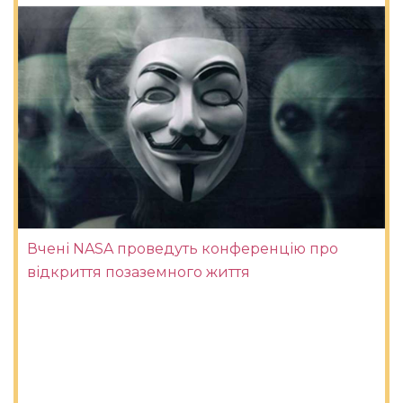
Вчені NASA проведуть конференцію про
відкриття позаземного життя