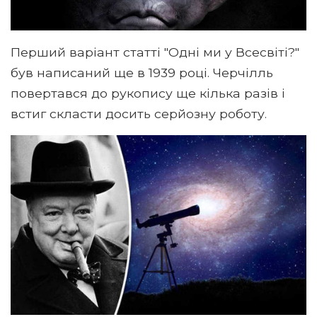
Перший варіант статті "Одні ми у Всесвіті?"
був написаний ще в 1939 році. Черчілль
повертався до рукопису ще кілька разів і
встиг скласти досить серйозну роботу.