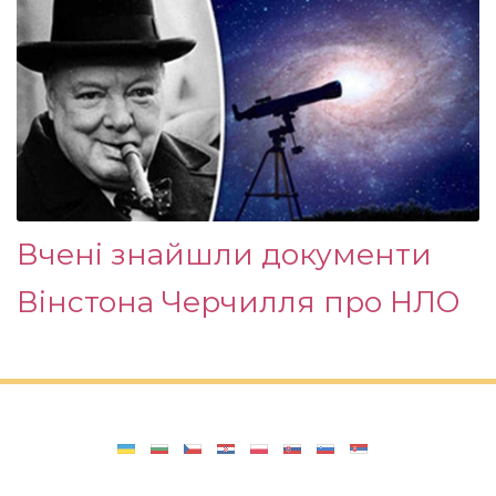
Вчені знайшли документи
Вінстона Черчилля про НЛО