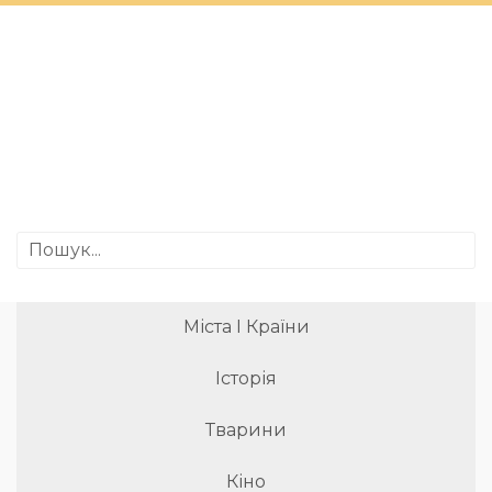
Міста І Країни
Історія
Тварини
Кіно