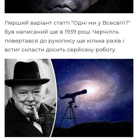
Перший варіант статті "Одні ми у Всесвіті?"
був написаний ще в 1939 році. Черчілль
повертався до рукопису ще кілька разів і
встиг скласти досить серйозну роботу.