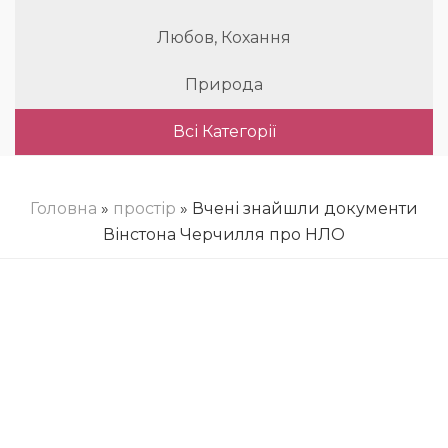
Любов, Кохання
Природа
Всі Категорії
Головна
»
простір
» Вчені знайшли документи
Вінстона Черчилля про НЛО