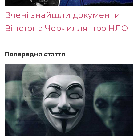
Вчені знайшли документи
Вінстона Черчилля про НЛО
Попередня стаття