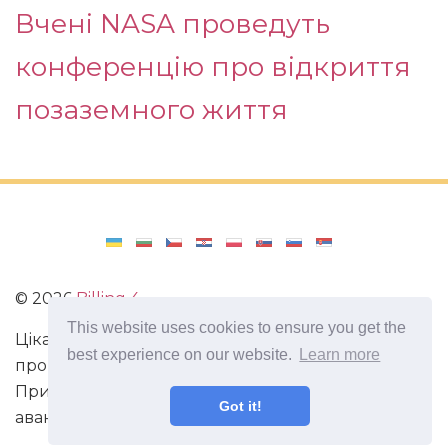
Вчені NASA проведуть
конференцію про відкриття
позаземного життя
©
2026
Billing 4
This website uses cookies to ensure you get the
Цікаві та захоплюючі факти з усього світу. Статті
best experience on our website.
Learn more
про виживання в непередбачених ситуаціях.
Пригоди, маршрути і спосіб життя сучасного
Got it!
авантюриста. Все про мистецтво магії.