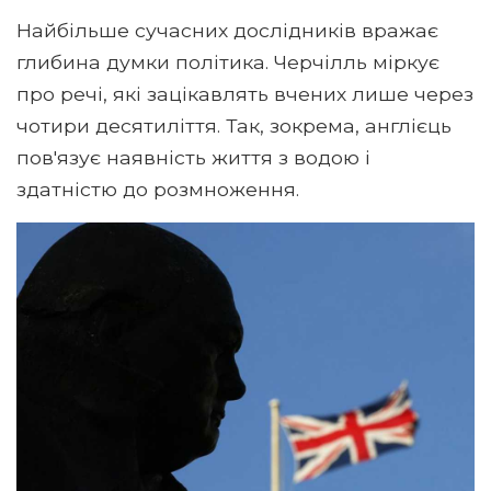
Найбільше сучасних дослідників вражає
глибина думки політика. Черчілль міркує
про речі, які зацікавлять вчених лише через
чотири десятиліття. Так, зокрема, англієць
пов'язує наявність життя з водою і
здатністю до розмноження.