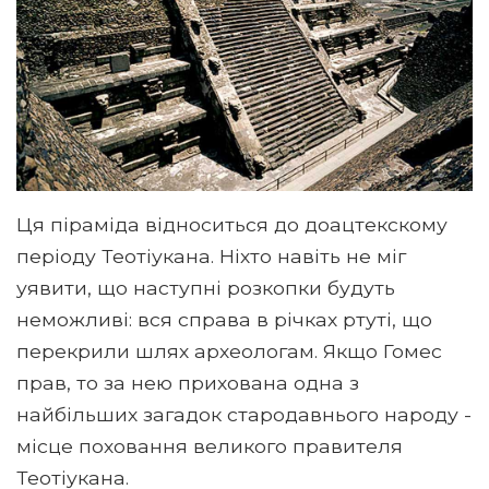
Ця піраміда відноситься до доацтекскому
періоду Теотіукана. Ніхто навіть не міг
уявити, що наступні розкопки будуть
неможливі: вся справа в річках ртуті, що
перекрили шлях археологам. Якщо Гомес
прав, то за нею прихована одна з
найбільших загадок стародавнього народу -
місце поховання великого правителя
Теотіукана.