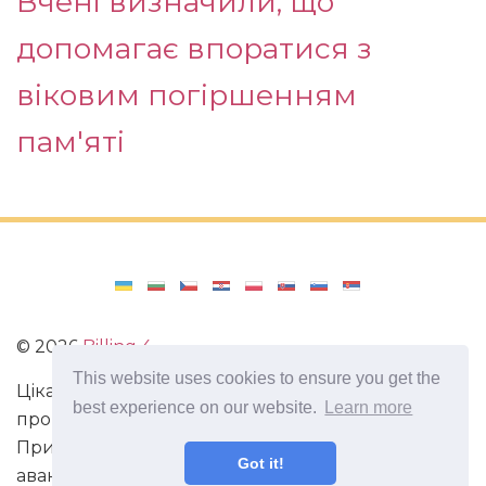
Вчені визначили, що
допомагає впоратися з
віковим погіршенням
пам'яті
©
2026
Billing 4
This website uses cookies to ensure you get the
Цікаві та захоплюючі факти з усього світу. Статті
best experience on our website.
Learn more
про виживання в непередбачених ситуаціях.
Пригоди, маршрути і спосіб життя сучасного
Got it!
авантюриста. Все про мистецтво магії.