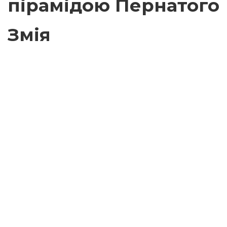
пірамідою Пернатого
Змія