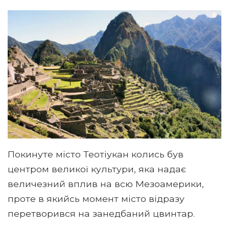
Покинуте місто Теотіукан колись був
центром великої культури, яка надає
величезний вплив на всю Мезоамерики,
проте в якийсь момент місто відразу
перетворився на занедбаний цвинтар.