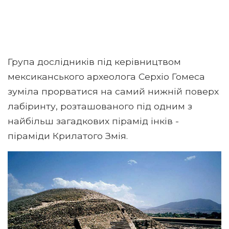
Група дослідників під керівництвом
мексиканського археолога Серхіо Гомеса
зуміла прорватися на самий нижній поверх
лабіринту, розташованого під одним з
найбільш загадкових пірамід інків -
піраміди Крилатого Змія.