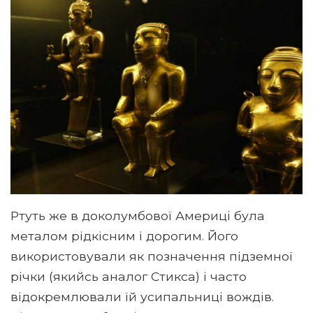
Ртуть же в доколумбової Америці була
металом рідкісним і дорогим. Його
використовували як позначення підземної
річки (якийсь аналог Стикса) і часто
відокремлювали їй усипальниці вождів.