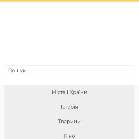
Міста І Країни
Історія
Тварини
Кіно